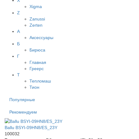
X
Xigma
Z
Zanussi
Zerten
А
Аксессуары
Б
Бирюса
Г
Главная
Греерс
Т
Тепломаш
Тион
Популярные
Рекомендуем
Ballu BSYI-09HN8/ES_23Y
100032