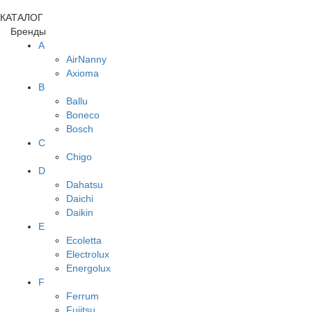
КАТАЛОГ
Бренды
A
AirNanny
Axioma
B
Ballu
Boneco
Bosch
C
Chigo
D
Dahatsu
Daichi
Daikin
E
Ecoletta
Electrolux
Energolux
F
Ferrum
Fujitsu