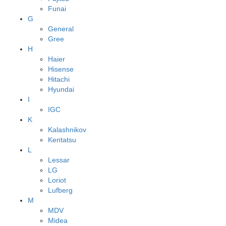
Funai
G
General
Gree
H
Haier
Hisense
Hitachi
Hyundai
I
IGC
K
Kalashnikov
Kentatsu
L
Lessar
LG
Loriot
Lufberg
M
MDV
Midea