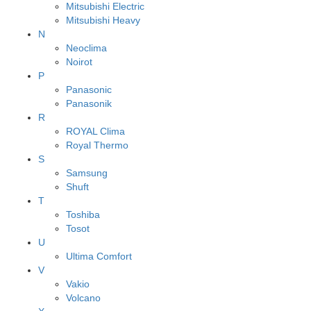
Mitsubishi Electric
Mitsubishi Heavy
N
Neoclima
Noirot
P
Panasonic
Panasonik
R
ROYAL Clima
Royal Thermo
S
Samsung
Shuft
T
Toshiba
Tosot
U
Ultima Comfort
V
Vakio
Volcano