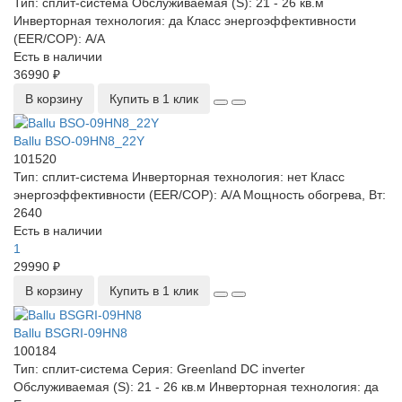
Тип:
сплит-система
Обслуживаемая (S):
21 - 26 кв.м
Инверторная технология:
да
Класс энергоэффективности
(EER/COP):
A/A
Есть в наличии
36990 ₽
В корзину
Купить в 1 клик
Ballu BSO-09HN8_22Y
101520
Тип:
сплит-система
Инверторная технология:
нет
Класс
энергоэффективности (EER/COP):
A/A
Мощность обогрева, Вт:
2640
Есть в наличии
1
29990 ₽
В корзину
Купить в 1 клик
Ballu BSGRI-09HN8
100184
Тип:
сплит-система
Серия:
Greenland DC inverter
Обслуживаемая (S):
21 - 26 кв.м
Инверторная технология:
да