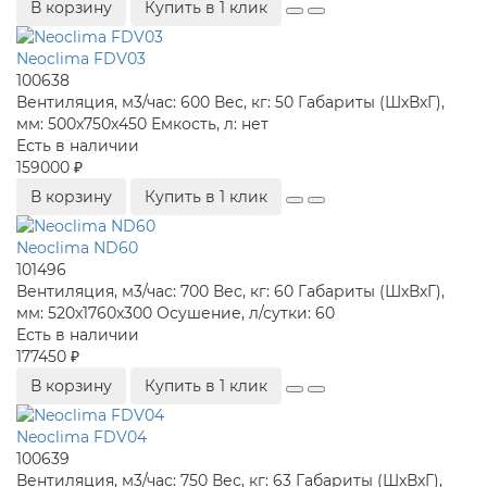
В корзину
Купить в 1 клик
Neoclima FDV03
100638
Вентиляция, м3/час:
600
Вес, кг:
50
Габариты (ШхВхГ),
мм:
500x750x450
Емкость, л:
нет
Есть в наличии
159000 ₽
В корзину
Купить в 1 клик
Neoclima ND60
101496
Вентиляция, м3/час:
700
Вес, кг:
60
Габариты (ШхВхГ),
мм:
520x1760x300
Осушение, л/сутки:
60
Есть в наличии
177450 ₽
В корзину
Купить в 1 клик
Neoclima FDV04
100639
Вентиляция, м3/час:
750
Вес, кг:
63
Габариты (ШхВхГ),