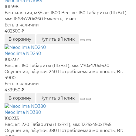
Neoclima FDV15S
101498
Вентиляция, м3/час:
1800
Вес, кг:
180
Габариты (ШхВхГ),
мм:
1668x720x260
Емкость, л:
нет
Есть в наличии
402300 ₽
В корзину
Купить в 1 клик
Neoclima ND240
100232
Вес, кг:
150
Габариты (ШхВхГ), мм:
770х470х1630
Осушение, л/сутки:
240
Потребляемая мощность, Вт:
4900
Есть в наличии
439950 ₽
В корзину
Купить в 1 клик
Neoclima ND380
100233
Вес, кг:
220
Габариты (ШхВхГ), мм:
1225х450х1765
Осушение, л/сутки:
380
Потребляемая мощность, Вт: