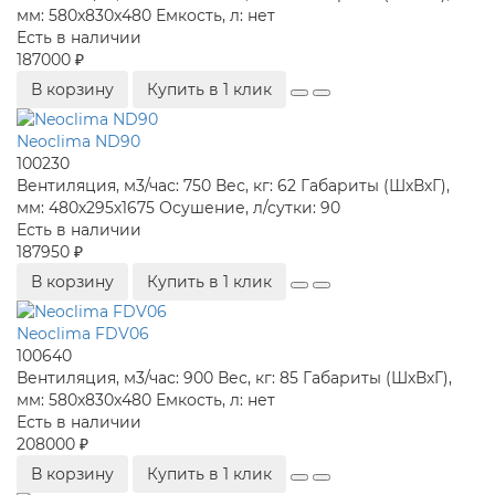
мм:
580x830x480
Емкость, л:
нет
Есть в наличии
187000 ₽
В корзину
Купить в 1 клик
Neoclima ND90
100230
Вентиляция, м3/час:
750
Вес, кг:
62
Габариты (ШхВхГ),
мм:
480х295х1675
Осушение, л/сутки:
90
Есть в наличии
187950 ₽
В корзину
Купить в 1 клик
Neoclima FDV06
100640
Вентиляция, м3/час:
900
Вес, кг:
85
Габариты (ШхВхГ),
мм:
580x830x480
Емкость, л:
нет
Есть в наличии
208000 ₽
В корзину
Купить в 1 клик