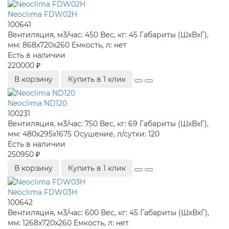
Neoclima FDW02H
100641
Вентиляция, м3/час:
450
Вес, кг:
45
Габариты (ШхВхГ),
мм:
868x720x260
Емкость, л:
нет
Есть в наличии
220000 ₽
В корзину
Купить в 1 клик
Neoclima ND120
100231
Вентиляция, м3/час:
750
Вес, кг:
69
Габариты (ШхВхГ),
мм:
480х295х1675
Осушение, л/сутки:
120
Есть в наличии
250950 ₽
В корзину
Купить в 1 клик
Neoclima FDW03H
100642
Вентиляция, м3/час:
600
Вес, кг:
45
Габариты (ШхВхГ),
мм:
1268x720x260
Емкость, л:
нет