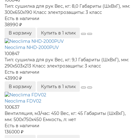
Тип:
сушилка для рук
Вес, кг:
8,0
Габариты (ШхВхГ), мм:
300х650х190
Класс электрозащиты:
3 класс
Есть в наличии
38990 ₽
В корзину
Купить в 1 клик
Neoclima NHD-2000PUV
100847
Тип:
сушилка для рук
Вес, кг:
9,1
Габариты (ШхВхГ), мм:
290x503x213
Класс электрозащиты:
3 класс
Есть в наличии
43990 ₽
В корзину
Купить в 1 клик
Neoclima FDV02
100637
Вентиляция, м3/час:
450
Вес, кг:
45
Габариты (ШхВхГ),
мм:
500x750x450
Емкость, л:
нет
Есть в наличии
136000 ₽