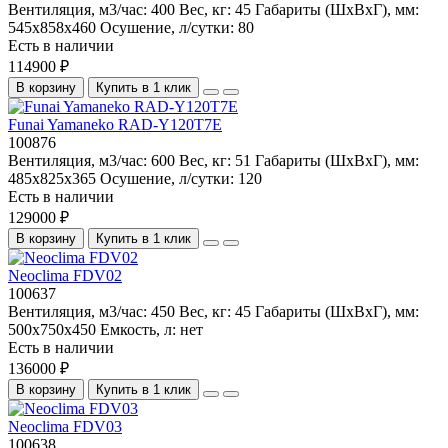
Вентиляция, м3/час:
400
Вес, кг:
45
Габариты (ШхВхГ), мм:
545x858x460
Осушение, л/сутки:
80
Есть в наличии
114900 ₽
В корзину
Купить в 1 клик
Funai Yamaneko RAD-Y120T7E
100876
Вентиляция, м3/час:
600
Вес, кг:
51
Габариты (ШхВхГ), мм:
485x825x365
Осушение, л/сутки:
120
Есть в наличии
129000 ₽
В корзину
Купить в 1 клик
Neoclima FDV02
100637
Вентиляция, м3/час:
450
Вес, кг:
45
Габариты (ШхВхГ), мм:
500x750x450
Емкость, л:
нет
Есть в наличии
136000 ₽
В корзину
Купить в 1 клик
Neoclima FDV03
100638