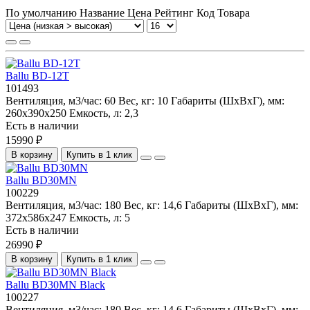
По умолчанию
Название
Цена
Рейтинг
Код Товара
Ballu BD-12T
101493
Вентиляция, м3/час:
60
Вес, кг:
10
Габариты (ШхВхГ), мм:
260x390x250
Емкость, л:
2,3
Есть в наличии
15990 ₽
В корзину
Купить в 1 клик
Ballu BD30MN
100229
Вентиляция, м3/час:
180
Вес, кг:
14,6
Габариты (ШхВхГ), мм:
372х586х247
Емкость, л:
5
Есть в наличии
26990 ₽
В корзину
Купить в 1 клик
Ballu BD30MN Black
100227
Вентиляция, м3/час:
180
Вес, кг:
14,6
Габариты (ШхВхГ), мм: