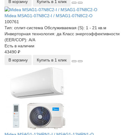
В корзину
Купить в 1 клик
Midea MSAG1-07N8C2-I / MSAG1-07N8C2-O
100761
Тип:
сплит-система
Обслуживаемая (S):
1 - 21 кв.м
Инверторная технология:
да
Класс энергоэффективности
(EER/COP):
A/A
Есть в наличии
43490 ₽
В корзину
Купить в 1 клик
Midea MSAG1-12HRN1-I / MSAG1-12HRN1-O