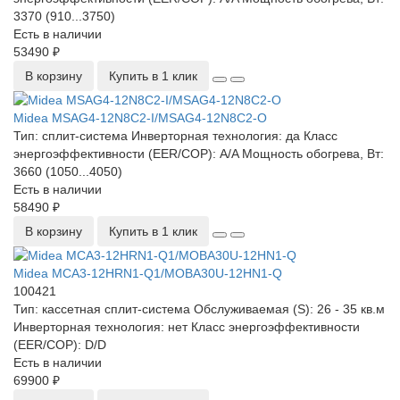
3370 (910...3750)
Есть в наличии
53490 ₽
В корзину
Купить в 1 клик
Midea MSAG4-12N8C2-I/MSAG4-12N8C2-O
Тип:
сплит-система
Инверторная технология:
да
Класс
энергоэффективности (EER/COP):
A/A
Мощность обогрева, Вт:
3660 (1050...4050)
Есть в наличии
58490 ₽
В корзину
Купить в 1 клик
Midea MCA3-12HRN1-Q1/MOBA30U-12HN1-Q
100421
Тип:
кассетная сплит-система
Обслуживаемая (S):
26 - 35 кв.м
Инверторная технология:
нет
Класс энергоэффективности
(EER/COP):
D/D
Есть в наличии
69900 ₽