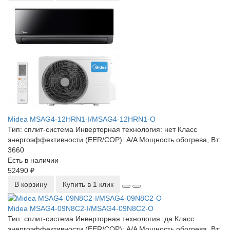
Midea MSAG4-12HRN1-I/MSAG4-12HRN1-O
Тип:
сплит-система
Инверторная технология:
нет
Класс
энергоэффективности (EER/COP):
A/A
Мощность обогрева, Вт:
3660
Есть в наличии
52490 ₽
В корзину
Купить в 1 клик
Midea MSAG4-09N8C2-I/MSAG4-09N8C2-O
Тип:
сплит-система
Инверторная технология:
да
Класс
энергоэффективности (EER/COP):
A/A
Мощность обогрева, Вт: