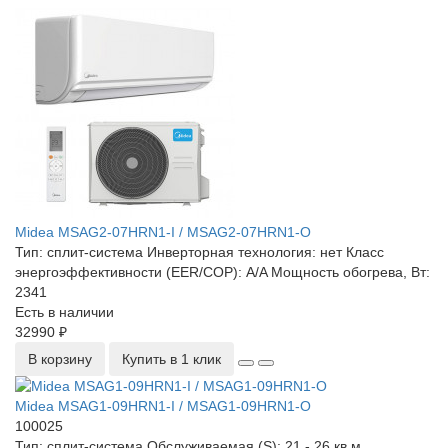
Midea MSAG2-07HRN1-I / MSAG2-07HRN1-O
Тип:
сплит-система
Инверторная технология:
нет
Класс
энергоэффективности (EER/COP):
A/A
Мощность обогрева, Вт:
2341
Есть в наличии
32990 ₽
В корзину
Купить в 1 клик
Midea MSAG1-09HRN1-I / MSAG1-09HRN1-O
100025
Тип:
сплит-система
Обслуживаемая (S):
21 - 26 кв.м