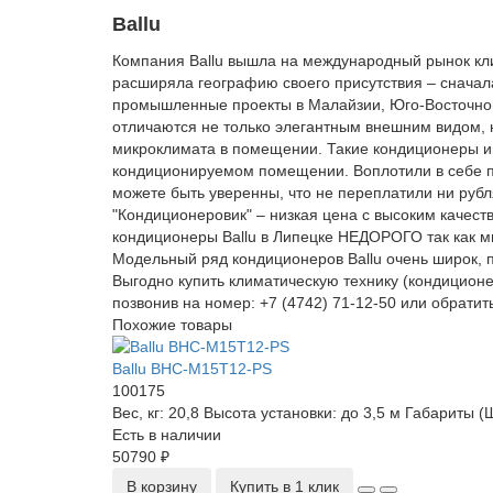
Ballu
Компания Ballu вышла на международный рынок кли
расширяла географию своего присутствия – сначала
промышленные проекты в Малайзии, Юго-Восточном 
отличаются не только элегантным внешним видом, 
микроклимата в помещении. Такие кондиционеры и
кондиционируемом помещении. Воплотили в себе пр
можете быть уверенны, что не переплатили ни рубл
"Кондиционеровик" – низкая цена с высоким качес
кондиционеры Ballu в Липецке НЕДОРОГО так как
Модельный ряд кондиционеров Ballu очень широк,
Выгодно купить климатическую технику (кондиционер
позвонив на номер: +7 (4742) 71-12-50 или обратить
Похожие товары
Ballu BHC-M15T12-PS
100175
Вес, кг:
20,8
Высота установки:
до 3,5 м
Габариты (
Есть в наличии
50790 ₽
В корзину
Купить в 1 клик