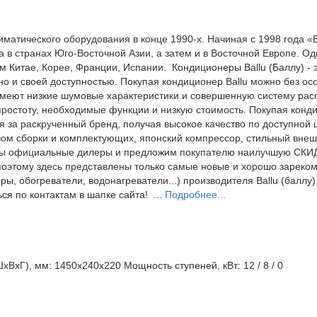
матического оборудования в конце 1990-х. Начиная с 1998 года «
 в странах Юго-Восточной Азии, а затем и в Восточной Европе. О
Китае, Корее, Франции, Испании. Кондиционеры Ballu (Баллу) - э
но и своей доступностью. Покупая кондиционер Ballu можно без о
меют низкие шумовые характеристики и совершенную систему рас
остоту, необходимые функции и низкую стоимость. Покупая кондиц
я за раскрученный бренд, получая высокое качество по доступной 
твом сборки и комплектующих, японский компрессор, стильный вне
 мы официальные дилеры и предложим покупателю наилучшую СКИД
 поэтому здесь представлены только самые новые и хорошо зарек
ы, обогреватели, водонагреватели...) производителя Ballu (баллу) 
ся по контактам в шапке сайта! ...
Подробнее...
ШхВхГ), мм:
1450x240x220
Мощность ступеней, кВт:
12 / 8 / 0