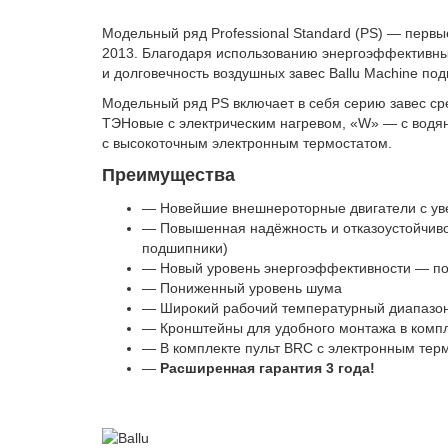
Модельный ряд Professional Standard
(
PS) — первы
2013. Благодаря использованию энергоэффективны
и долговечность воздушных завес Ballu Machine по
Модельный ряд PS включает в себя серию завес ср
ТЭНовые с электрическим нагревом
,
«W» — с водян
с высокоточным электронным термостатом.
Преимущества
— Новейшие внешнероторные двигатели с уве
— Повышенная надёжность и отказоустойчиво
подшипники)
— Новый уровень энергоэффективности — по
— Пониженный уровень шума
— Широкий рабочий температурный диапазон
— Кронштейны для удобного монтажа в комп
— В комплекте пульт BRC с электронным тер
—
Расширенная гарантия 3 года!