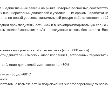
е и единственные завесы на рынке
,
которые полностью соответств
х внешнероторных двигателей с увеличенным сроком наработки на
дняты на новый уровень: минимальный ресурс работы составляет 10
едней производительности
«
M» и высокопроизводительную серию
ым теплообменником и «А» — воздушные завесы без нагрева. Все 
личенным сроком наработки на отказ
(
от 25 000 часов)
сть двигателей
(
высокий класс изоляции F
,
встроенный термостат 
требление двигателей уменьшено на ~30%
 — от -30 до +60°С
лекте
мостатом
,
с возможностью подключения энергосберегающего блок