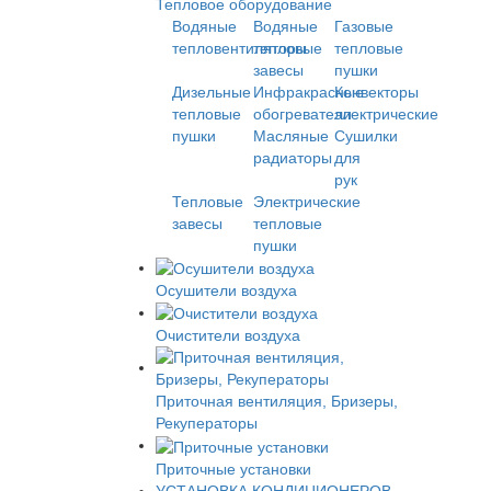
Тепловое оборудование
Водяные
Водяные
Газовые
тепловентиляторы
тепловые
тепловые
завесы
пушки
Дизельные
Инфракрасные
Конвекторы
тепловые
обогреватели
электрические
пушки
Масляные
Сушилки
радиаторы
для
рук
Тепловые
Электрические
завесы
тепловые
пушки
Осушители воздуха
Очистители воздуха
Приточная вентиляция, Бризеры,
Рекуператоры
Приточные установки
УСТАНОВКА КОНДИЦИОНЕРОВ