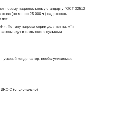
уют новому национальному стандарту ГОСТ 32512-
 отказ
(
не менее 25 000 ч.) надежность
 лет.
«
H». По типу нагрева серии делятся на: «T» —
завесы идут в комплекте с пультами
и пусковой конденсатор
,
необслуживаемые
а
BRC-C
(
опционально)