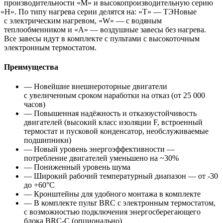
производительности
«
M» и высокопроизводительную серию
«
H». По типу нагрева серии делятся на: «T» — ТЭНовые
с электрическим нагревом
,
«W» — с водяным
теплообменником и «А» — воздушные завесы без нагрева.
Все завесы идут в комплекте с пультами с высокоточным
электронным термостатом.
Преимущества
— Новейшие внешнероторные двигатели
с увеличенным сроком наработки на отказ
(
от 25 000
часов)
— Повышенная надёжность и отказоустойчивость
двигателей
(
высокий класс изоляции F
,
встроенный
термостат и пусковой конденсатор
,
необслуживаемые
подшипники)
— Новый уровень энергоэффективности —
потребление двигателей уменьшено на ~30%
— Пониженный уровень шума
— Широкий рабочий температурный диапазон — от -30
до +60°С
— Кронштейны для удобного монтажа в комплекте
— В комплекте пульт BRC с электронным термостатом
,
с возможностью подключения энергосберегающего
блока
BRC-C
(
опционально)