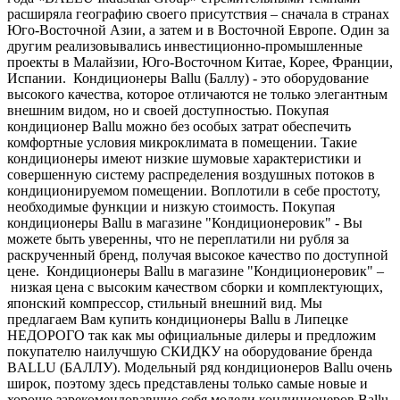
расширяла географию своего присутствия – сначала в странах
Юго-Восточной Азии, а затем и в Восточной Европе. Один за
другим реализовывались инвестиционно-промышленные
проекты в Малайзии, Юго-Восточном Китае, Корее, Франции,
Испании. Кондиционеры Ballu (Баллу) - это оборудование
высокого качества, которое отличаются не только элегантным
внешним видом, но и своей доступностью. Покупая
кондиционер Ballu можно без особых затрат обеспечить
комфортные условия микроклимата в помещении. Такие
кондиционеры имеют низкие шумовые характеристики и
совершенную систему распределения воздушных потоков в
кондиционируемом помещении. Воплотили в себе простоту,
необходимые функции и низкую стоимость. Покупая
кондиционеры Ballu в магазине "Кондиционеровик" - Вы
можете быть уверенны, что не переплатили ни рубля за
раскрученный бренд, получая высокое качество по доступной
цене. Кондиционеры Ballu в магазине "Кондиционеровик" –
низкая цена с высоким качеством сборки и комплектующих,
японский компрессор, стильный внешний вид. Мы
предлагаем Вам купить кондиционеры Ballu в Липецке
НЕДОРОГО так как мы официальные дилеры и предложим
покупателю наилучшую СКИДКУ на оборудование бренда
BALLU (БАЛЛУ). Модельный ряд кондиционеров Ballu очень
широк, поэтому здесь представлены только самые новые и
хорошо зарекомендовавшие себя модели кондиционеров Ballu.