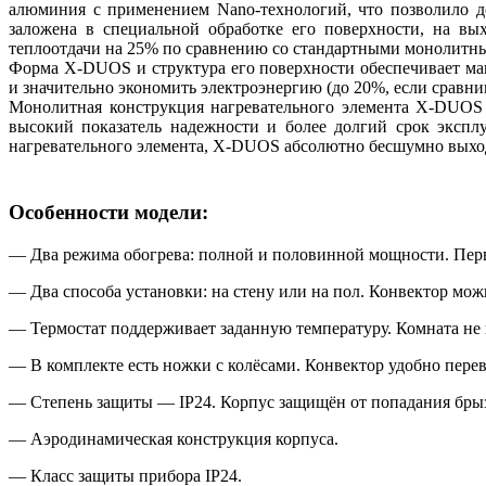
алюминия с применением
Nano-технологий
, что позволило 
заложена в специальной обработке его поверхности
,
на вых
теплоотдачи на 25% по сравнению со стандартными монолитн
Форма
X-DUOS
и структура его поверхности обеспечивает м
и значительно экономить электроэнергию
(
до 20%, если сравни
Монолитная конструкция нагревательного элемента
X-DUOS
высокий показатель надежности и более долгий срок экспл
нагревательного элемента
,
X-DUOS
абсолютно бесшумно выходи
Особенности модели:
— Два режима обогрева: полной и половинной мощности. Перв
— Два способа установки: на стену или на пол. Конвектор мо
— Термостат поддерживает заданную температуру. Комната не 
— В комплекте есть ножки с колёсами. Конвектор удобно перев
— Степень защиты — IP24. Корпус защищён от попадания брыз
— Аэродинамическая конструкция корпуса.
— Класс защиты прибора IP24.