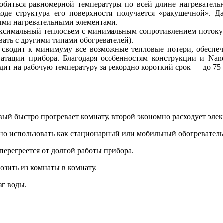
добиться равномерной температуры по всей длине нагревательн
оде структура его поверхности получается
«
ракушечной». Да
ыми нагревательными элементами.
аксимальный теплосъем с минимальным сопротивлением потоку 
вать с другими типами обогревателей).
сводит к минимуму все возможные тепловые потери
,
обеспе
уатации прибора. Благодаря особенностям конструкции и
Nan
т на рабочую температуру за рекордно короткий срок — до 75 
ый быстро прогревает комнату
,
второй экономно расходует эле
жно использовать как стационарный или мобильный обогреватель
перегреется от долгой работы прибора.
озить из комнаты в комнату.
г воды.