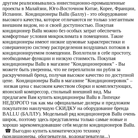
другим реализовывались инвестиционно-промышленные
проекты в Малайзии, Юго-Восточном Китае, Корее, Франции,
Испании. Кондиционеры Ballu (Баллу) - это оборудование
высокого качества, которое отличаются не только элегантным
внешним видом, но и своей доступностью. Покупая
кондиционер Ballu можно без особых затрат обеспечить
комфортные условия микроклимата в помещении. Такие
кондиционеры имеют низкие шумовые характеристики и
совершенную систему распределения воздушных потоков в
кондиционируемом помещении. Воплотили в себе простоту,
необходимые функции и низкую стоимость. Покупая
кондиционеры Ballu в магазине "Кондиционеровик" - Вы
можете быть уверенны, что не переплатили ни рубля за
раскрученный бренд, получая высокое качество по доступной
цене. Кондиционеры Ballu в магазине "Кондиционеровик" –
низкая цена с высоким качеством сборки и комплектующих,
японский компрессор, стильный внешний вид. Мы
предлагаем Вам купить кондиционеры Ballu в Липецке
НЕДОРОГО так как мы официальные дилеры и предложим
покупателю наилучшую СКИДКУ на оборудование бренда
BALLU (БАЛЛУ). Модельный ряд кондиционеров Ballu очень
широк, поэтому здесь представлены только самые новые и
хорошо зарекомендовавшие себя модели кондиционеров Ballu.
☎ Выгодно купить климатическую технику
(кондиционеры, обогреватели, водонагреватели...)