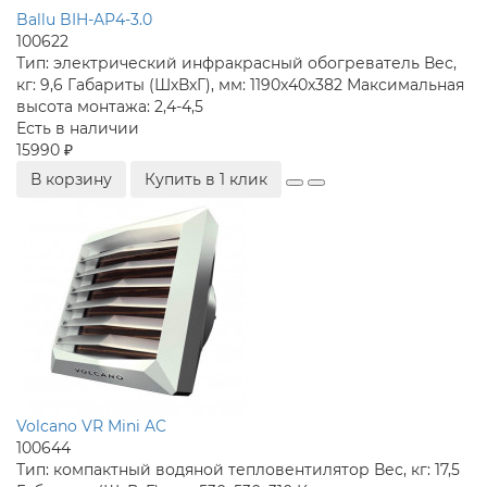
Ballu BIH-AP4-3.0
100622
Тип:
электрический инфракрасный обогреватель
Вес,
кг:
9,6
Габариты (ШхВхГ), мм:
1190x40x382
Максимальная
высота монтажа:
2,4-4,5
Есть в наличии
15990 ₽
В корзину
Купить в 1 клик
Volcano VR Mini AC
100644
Тип:
компактный водяной тепловентилятор
Вес, кг:
17,5