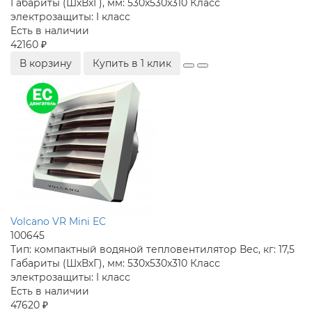
Габариты (ШхВхГ), мм:
530x530x310
Класс
электрозащиты:
I класс
Есть в наличии
42160 ₽
В корзину
Купить в 1 клик
Volcano VR Mini EC
100645
Тип:
компактный водяной тепловентилятор
Вес, кг:
17,5
Габариты (ШхВхГ), мм:
530x530x310
Класс
электрозащиты:
I класс
Есть в наличии
47620 ₽