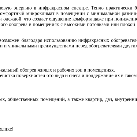
овую энергию в инфракрасном спектре. Тепло практически без
й комфортный микроклимат в помещении с минимальной разнице
 и одеждой, что создает ощущение комфорта даже при пониженно
ного обогрева в помещениях с высокими потолками или плохой
возможен благодаря использованию инфракрасных обогревате
ти и уникальными преимуществами перед обогревателями других
кальный обогрев жилых и рабочих зон в помещениях.
чистка поверхностей ото льда и снега и поддержание их в таком
х, общественных помещений, а также квартир, дач, внутренних
рынке!