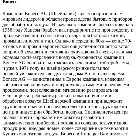
Boneco
Компания Boneco AG (Швейцария) является признанным
мировым лидером в области производства бытовых приборов
для обработки воздуха. Изначально компания была основана в
1956 году Хансом Фрайем как предприятие по производству и
продаже изделий из пластика (товары для бытовой химии,
промышленности и т.д.). Однако в середине 60-х — конце 70-
х годов в широкой европейской общественности остро встал
вопрос об ухудшении состояния окружающей среды, главным
образом росте загрязнения воздуха.Руководство компании
Boneco AG основательно занялось решением этой проблемы,
и уже в 1971 году на швейцарском рынке появился
первый увлажнитель воздуха для дома.В настоящее время
Boneco AG — единственная в Европе компания, имеющая
собственные «ноу-хау» и оперирующая самыми передовыми
процессами, позволяющими мгновенно реагировать на
меняющиеся требования рынка в области очистки и
обработки воздуха.Швейцарской компании принадлежит
крупнейший научно-исследовательский и конструкторский
центр в индустрии обработки воздуха. Специалисты центра,
обладая почти сорокалетним опытом разработки
климатических приборов, постоянно совершенствуют свою
продукцию, внедряя новые, более совершенные технологии.
Купить очиститель воздуха Boneco в Липецке Вам поможет