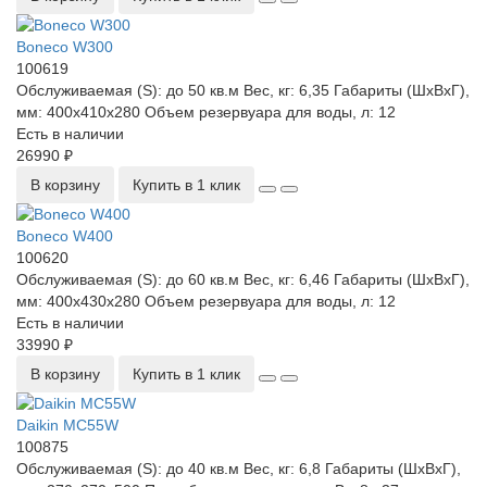
Boneco W300
100619
Обслуживаемая (S):
до 50 кв.м
Вес, кг:
6,35
Габариты (ШхВхГ),
мм:
400x410x280
Объем резервуара для воды, л:
12
Есть в наличии
26990 ₽
В корзину
Купить в 1 клик
Boneco W400
100620
Обслуживаемая (S):
до 60 кв.м
Вес, кг:
6,46
Габариты (ШхВхГ),
мм:
400x430x280
Объем резервуара для воды, л:
12
Есть в наличии
33990 ₽
В корзину
Купить в 1 клик
Daikin MC55W
100875
Обслуживаемая (S):
до 40 кв.м
Вес, кг:
6,8
Габариты (ШхВхГ),