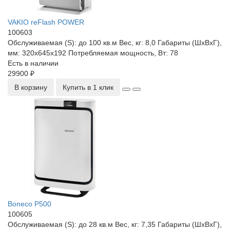
VAKIO reFlash POWER
100603
Обслуживаемая (S):
до 100 кв.м
Вес, кг:
8,0
Габариты (ШхВхГ),
мм:
320x645x192
Потребляемая мощность, Вт:
78
Есть в наличии
29900 ₽
В корзину
Купить в 1 клик
Boneco P500
100605
Обслуживаемая (S):
до 28 кв.м
Вес, кг:
7,35
Габариты (ШхВхГ),