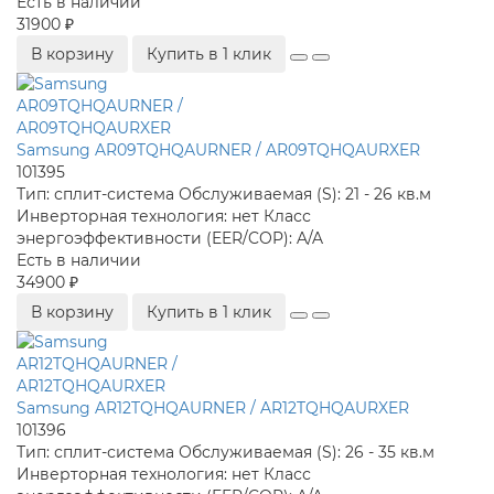
Есть в наличии
31900 ₽
В корзину
Купить в 1 клик
Samsung AR09TQHQAURNER / AR09TQHQAURXER
101395
Тип:
сплит-система
Обслуживаемая (S):
21 - 26 кв.м
Инверторная технология:
нет
Класс
энергоэффективности (EER/COP):
A/A
Есть в наличии
34900 ₽
В корзину
Купить в 1 клик
Samsung AR12TQHQAURNER / AR12TQHQAURXER
101396
Тип:
сплит-система
Обслуживаемая (S):
26 - 35 кв.м
Инверторная технология:
нет
Класс