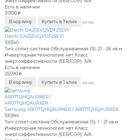
энергоэффективности (EER/COP):
A/A
Есть в наличии
31300 ₽
В корзину
Купить в 1 клик
Daichi DA25EVQ1/DF25EV1
101340
Тип:
сплит-система
Обслуживаемая (S):
21 - 26 кв.м
Инверторная технология:
нет
Класс
энергоэффективности (EER/COP):
A/A
Есть в наличии
25590 ₽
В корзину
Купить в 1 клик
Samsung AR07TQHQAURNER / AR07TQHQAURXER
101394
Тип:
сплит-система
Обслуживаемая (S):
1 - 21 кв.м
Инверторная технология:
нет
Класс
энергоэффективности (EER/COP):
A/A