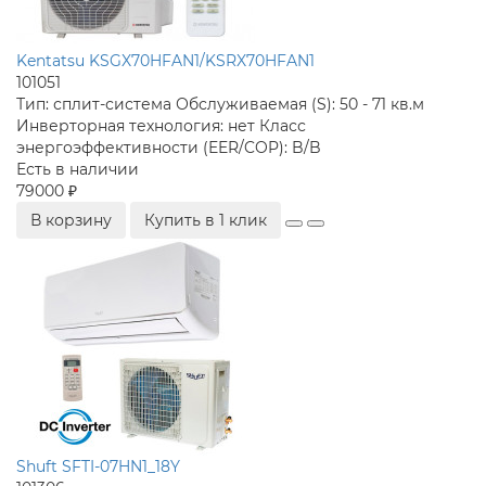
Kentatsu KSGX70HFAN1/KSRX70HFAN1
101051
Тип:
сплит-система
Обслуживаемая (S):
50 - 71 кв.м
Инверторная технология:
нет
Класс
энергоэффективности (EER/COP):
B/B
Есть в наличии
79000 ₽
В корзину
Купить в 1 клик
Shuft SFTI-07HN1_18Y