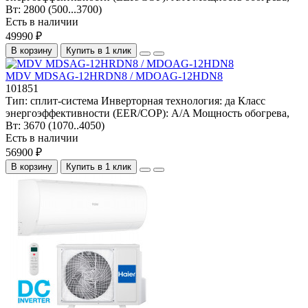
Вт:
2800 (500...3700)
Есть в наличии
49990 ₽
В корзину
Купить в 1 клик
MDV MDSAG-12HRDN8 / MDOAG-12HDN8
101851
Тип:
сплит-система
Инверторная технология:
да
Класс
энергоэффективности (EER/COP):
A/A
Мощность обогрева,
Вт:
3670 (1070..4050)
Есть в наличии
56900 ₽
В корзину
Купить в 1 клик