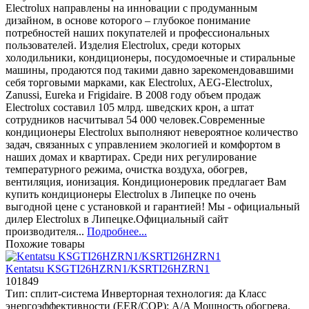
Electrolux направлены на инновации с продуманным
дизайном, в основе которого – глубокое понимание
потребностей наших покупателей и профессиональных
пользователей. Изделия Electrolux, среди которых
холодильники, кондиционеры, посудомоечные и стиральные
машины, продаются под такими давно зарекомендовавшими
себя торговыми марками, как Electrolux, AEG-Electrolux,
Zanussi, Eureka и Frigidaire. В 2008 году объем продаж
Electrolux составил 105 млрд. шведских крон, а штат
сотрудников насчитывал 54 000 человек.Современные
кондиционеры Electrolux выполняют невероятное количество
задач, связанных с управлением экологией и комфортом в
наших домах и квартирах. Среди них регулирование
температурного режима, очистка воздуха, обогрев,
вентиляция, ионизация. Кондиционеровик предлагает Вам
купить кондиционеры Electrolux в Липецке по очень
выгодной цене с установкой и гарантией! Мы - официальный
дилер Electrolux в Липецке.Официальный сайт
производителя...
Подробнее...
Похожие товары
Kentatsu KSGTI26HZRN1/KSRTI26HZRN1
101849
Тип:
сплит-система
Инверторная технология:
да
Класс
энергоэффективности (EER/COP):
A/A
Мощность обогрева,