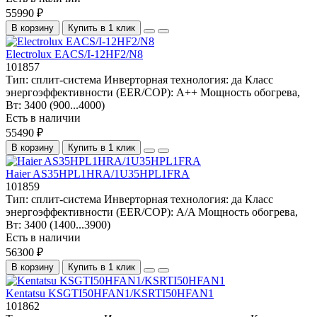
55990 ₽
В корзину
Купить в 1 клик
Electrolux EACS/I-12HF2/N8
101857
Тип:
сплит-система
Инверторная технология:
да
Класс
энергоэффективности (EER/COP):
A++
Мощность обогрева,
Вт:
3400 (900...4000)
Есть в наличии
55490 ₽
В корзину
Купить в 1 клик
Haier AS35HPL1HRA/1U35HPL1FRA
101859
Тип:
сплит-система
Инверторная технология:
да
Класс
энергоэффективности (EER/COP):
A/A
Мощность обогрева,
Вт:
3400 (1400...3900)
Есть в наличии
56300 ₽
В корзину
Купить в 1 клик
Kentatsu KSGTI50HFAN1/KSRTI50HFAN1
101862