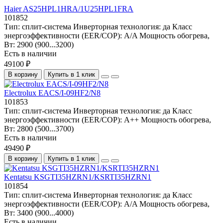
Haier AS25HPL1HRA/1U25HPL1FRA
101852
Тип:
сплит-система
Инверторная технология:
да
Класс
энергоэффективности (EER/COP):
A/A
Мощность обогрева,
Вт:
2900 (900...3200)
Есть в наличии
49100 ₽
В корзину
Купить в 1 клик
Electrolux EACS/I-09HF2/N8
101853
Тип:
сплит-система
Инверторная технология:
да
Класс
энергоэффективности (EER/COP):
A++
Мощность обогрева,
Вт:
2800 (500...3700)
Есть в наличии
49490 ₽
В корзину
Купить в 1 клик
Kentatsu KSGTI35HZRN1/KSRTI35HZRN1
101854
Тип:
сплит-система
Инверторная технология:
да
Класс
энергоэффективности (EER/COP):
A/A
Мощность обогрева,
Вт:
3400 (900...4000)
Есть в наличии