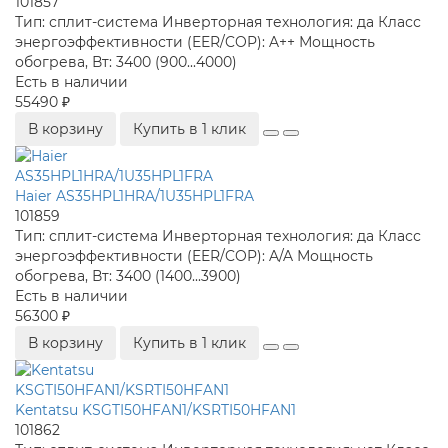
101857
Тип:
сплит-система
Инверторная технология:
да
Класс
энергоэффективности (EER/COP):
A++
Мощность
обогрева, Вт:
3400 (900...4000)
Есть в наличии
55490 ₽
В корзину
Купить в 1 клик
Haier AS35HPL1HRA/1U35HPL1FRA
101859
Тип:
сплит-система
Инверторная технология:
да
Класс
энергоэффективности (EER/COP):
A/A
Мощность
обогрева, Вт:
3400 (1400...3900)
Есть в наличии
56300 ₽
В корзину
Купить в 1 клик
Kentatsu KSGTI50HFAN1/KSRTI50HFAN1
101862