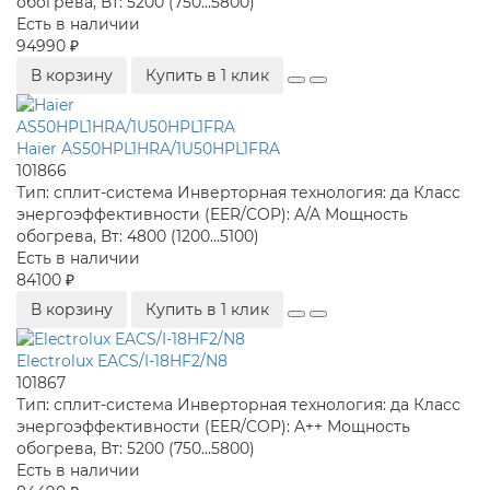
обогрева, Вт:
5200 (750...5800)
Есть в наличии
94990 ₽
В корзину
Купить в 1 клик
Haier AS50HPL1HRA/1U50HPL1FRA
101866
Тип:
сплит-система
Инверторная технология:
да
Класс
энергоэффективности (EER/COP):
A/A
Мощность
обогрева, Вт:
4800 (1200...5100)
Есть в наличии
84100 ₽
В корзину
Купить в 1 клик
Electrolux EACS/I-18HF2/N8
101867
Тип:
сплит-система
Инверторная технология:
да
Класс
энергоэффективности (EER/COP):
A++
Мощность
обогрева, Вт:
5200 (750...5800)
Есть в наличии