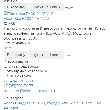
84490 ₽
В корзину
Купить в 1 клик
Electrolux EACS-24HF2/N3
101868
Тип:
сплит-система
Инверторная технология:
нет
Класс
энергоэффективности (EER/COP):
A/A
Мощность
обогрева, Вт:
6700
Есть в наличии
98790 ₽
В корзину
Купить в 1 клик
Информация
Служба поддержки
Популярные категории
Наши контакты
+7 (4742) 71-12-50
+7 (951)305-70-77
manager@kondicionerovik.ru
Наш адрес
Россия индекс: 398059, город Липецк, ул. 50 лет НЛМК,
4А (этаж 1)