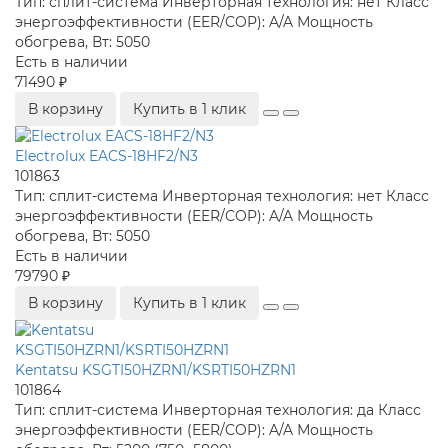
Тип:
сплит-система
Инверторная технология:
нет
Класс
энергоэффективности (EER/COP):
A/A
Мощность
обогрева, Вт:
5050
Есть в наличии
71490 ₽
В корзину
Купить в 1 клик
Electrolux EACS-18HF2/N3
101863
Тип:
сплит-система
Инверторная технология:
нет
Класс
энергоэффективности (EER/COP):
A/A
Мощность
обогрева, Вт:
5050
Есть в наличии
79790 ₽
В корзину
Купить в 1 клик
Kentatsu KSGTI50HZRN1/KSRTI50HZRN1
101864
Тип:
сплит-система
Инверторная технология:
да
Класс
энергоэффективности (EER/COP):
A/A
Мощность