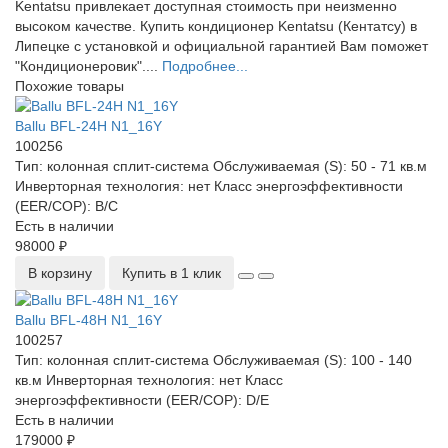
Kentatsu привлекает доступная стоимость при неизменно
высоком качестве. Купить кондиционер Kentatsu (Кентатсу) в
Липецке с установкой и официальной гарантией Вам поможет
"Кондиционеровик"....
Подробнее...
Похожие товары
Ballu BFL-24H N1_16Y
100256
Тип:
колонная сплит-система
Обслуживаемая (S):
50 - 71 кв.м
Инверторная технология:
нет
Класс энергоэффективности
(EER/COP):
B/C
Есть в наличии
98000 ₽
В корзину
Купить в 1 клик
Ballu BFL-48H N1_16Y
100257
Тип:
колонная сплит-система
Обслуживаемая (S):
100 - 140
кв.м
Инверторная технология:
нет
Класс
энергоэффективности (EER/COP):
D/E
Есть в наличии
179000 ₽