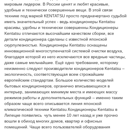
мировым лидером. В России ценят и любят красивые,
удобные и технически совершенные вещи. В этой связи
технике под маркой KENTATSU просто предначертано судьбой
иметь значительный успех - ведь кондиционеры Kentatsu
красивы, удобны и технически совершенны.Кондиционеры
Kentatsu отличаются высочайшим качеством сборки, все
детали кондиционера сделаны с известной японской
скурпулезностью. Кондиционеры Kentatsu оснащены
инновационной многоступенчатой системой очистки воздуха,
благодаря которой из него исключаются все вредные частицы,
даже самые мельчайшие. Ещё одно требование, которому
неизменно следуют производители кондиционеров Kentatsu –
экологичность, соответствующая всем строжайшим
европейским стандартам. Большое количество моделей
бытовых кондиционеров, органично вписывающихся в
интерьер, занимающих минимум места и имеющих массу
режимов работы и дополнительных функций – именно таким
образом чаще всего описывается линия японской
климатической техники Kentatsu.Кондиционеры Kentatsu в
Липецке появились чуть менее 10 лет назад и уже прочно
вошли в обиход многих домов, квартир и офисных
помещений. Чаще всего пользователей оборудования