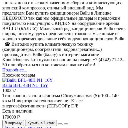
низкая цена с высоким качеством сборки и комплектующих,
японский компрессор, стильный внешний вид. Мы
предлагаем Вам купить кондиционеры Ballu в Липецке
НЕДОРОГО так как мы официальные дилеры и предложим
покупателю наилучшую СКИДКУ на оборудование бренда
BALLU (БАЛЛУ). Модельный ряд кондиционеров Ballu очень
широк, поэтому здесь представлены только самые новые и
хорошо зарекомендовавшие себя модели кондиционеров Ballu.
☎ Выгодно купить климатическую технику
(кондиционеры, обогреватели, водонагреватели...)
производителя Ballu (баллу) в интернет магазине
Kondicionerovik.ru нужно позвонив на номер: +7 (4742) 71-12-
50 или обратиться по контактам в шапке сайта! ...
Подробнее...
Похожие товары
Ballu BFL-48H N1_16Y
100257
Тип:
колонная сплит-система
Обслуживаемая (S):
100 - 140
кв.м
Инверторная технология:
нет
Класс
энергоэффективности (EER/COP):
D/E
Есть в наличии
179000 ₽
В корзину
Купить в 1 клик