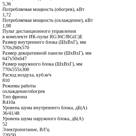
5,36
Потребляемая мощность (обогрев), кВт
1,72
Потребляемая мощность (охлаждение), кВт
1,98
Пульт дистанционного управления
в комплекте ИК-пульт RG36C/BG(C)E
Размер внутреннего блока (ШхВхГ), мм
570x260x570
Размер декоративной панели (ШхВхГ), мм
647x50x647
Размер наружного блока (ШхВхГ), мм
770x555x300
Расход воздуха, куб.м/ч
810
Режимы работы
охлаждение/обогрев
Тип фреона
R410a
Уровень шума внутреннего блока, дБ(А)
36/41/48
Уровень шума наружного блока, дБ(А)
52
Электропитание, В/Гц
220/50