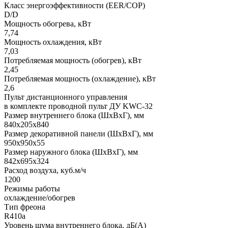
Класс энергоэффективности (EER/COP)
D/D
Мощность обогрева, кВт
7,74
Мощность охлаждения, кВт
7,03
Потребляемая мощность (обогрев), кВт
2,45
Потребляемая мощность (охлаждение), кВт
2,6
Пульт дистанционного управления
в комплекте проводной пульт ДУ KWC-32
Размер внутреннего блока (ШхВхГ), мм
840x205x840
Размер декоративной панели (ШхВхГ), мм
950x950x55
Размер наружного блока (ШхВхГ), мм
842х695х324
Расход воздуха, куб.м/ч
1200
Режимы работы
охлаждение/обогрев
Тип фреона
R410a
Уровень шума внутреннего блока, дБ(А)