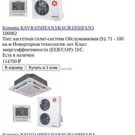
Kentatsu KSVR105HFAN3/KSUR105HFAN3
100082
Тип:
кассетная сплит-система
Обслуживаемая (S):
71 - 100
кв.м
Инверторная технология:
нет
Класс
энергоэффективности (EER/COP):
D/C
Есть в наличии
114700 ₽
В корзину
Купить в 1 клик
Kentatsu KSVQ140HFAN3/KSUN140HFAN3