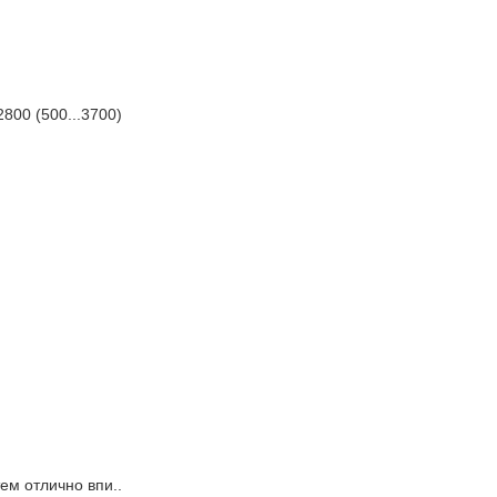
2800 (500...3700)
м отлично впи..