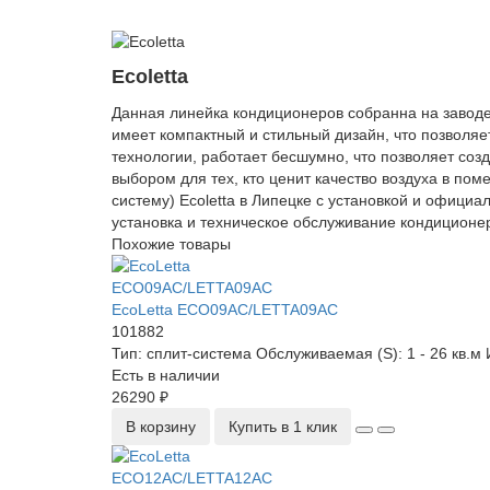
Ecoletta
Данная линейка кондиционеров собранна на заводе
имеет компактный и стильный дизайн, что позволяе
технологии, работает бесшумно, что позволяет соз
выбором для тех, кто ценит качество воздуха в по
систему) Ecoletta в Липецке с установкой и офици
установка и техническое обслуживание кондиционеро
Похожие товары
EcoLetta ECO09AС/LETTA09AС
101882
Тип:
сплит-система
Обслуживаемая (S):
1 - 26 кв.м
И
Есть в наличии
26290 ₽
В корзину
Купить в 1 клик