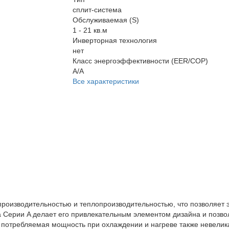
сплит-система
Обслуживаемая (S)
1 - 21 кв.м
Инверторная технология
нет
Класс энергоэффективности (EER/COP)
A/A
Все характеристики
опроизводительностью и теплопроизводительностью, что позволяет
a Серии A делает его привлекательным элементом дизайна и позво
 потребляемая мощность при охлаждении и нагреве также невелика