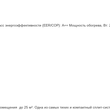
сс энергоэффективности (EER/COP):
A++
Мощность обогрева, Вт:
щения до 25 м². Одна из самых тихих и компактный сплит-систе