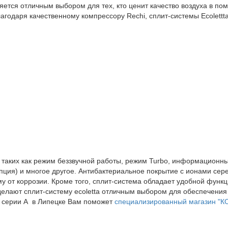
вляется отличным выбором для тех, кто ценит качество воздуха в п
лагодаря качественному компрессору Rechi, сплит-системы Ecolett
таких как режим беззвучной работы, режим Turbo, информационный
ция) и многое другое. Антибактериальное покрытие с ионами сере
у от коррозии. Кроме того, сплит-система обладает удобной функ
 делают сплит-систему ecoletta отличным выбором для обеспечени
 серии А в Липецке Вам поможет
специализированный магазин 