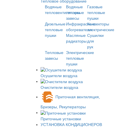
Тепловое оборудование
Водяные
Водяные
Газовые
тепловентиляторы
тепловые
тепловые
завесы
пушки
Дизельные
Инфракрасные
Конвекторы
тепловые
обогреватели
электрические
пушки
Масляные
Сушилки
радиаторы
для
рук
Тепловые
Электрические
завесы
тепловые
пушки
Осушители воздуха
Очистители воздуха
Приточная вентиляция,
Бризеры, Рекуператоры
Приточные установки
УСТАНОВКА КОНДИЦИОНЕРОВ