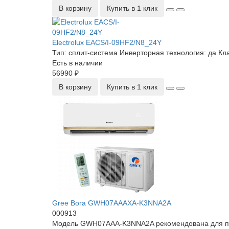
В корзину
Купить в 1 клик
Electrolux EACS/I-09HF2/N8_24Y
Тип:
сплит-система
Инверторная технология:
да
Кла
Есть в наличии
56990 ₽
В корзину
Купить в 1 клик
Gree Bora GWH07AAAXA-K3NNA2A
000913
Модель GWH07AAA-K3NNA2A рекомендована для поме