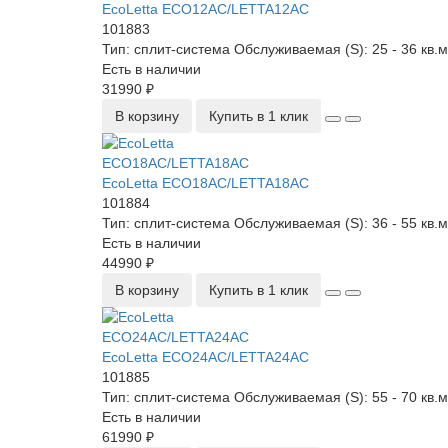
EcoLetta ECO12AС/LETTA12AС
101883
Тип:
сплит-система
Обслуживаемая (S):
25 - 36 кв.м
Есть в наличии
31990 ₽
В корзину
Купить в 1 клик
EcoLetta ECO18AС/LETTA18AС
101884
Тип:
сплит-система
Обслуживаемая (S):
36 - 55 кв.м
Есть в наличии
44990 ₽
В корзину
Купить в 1 клик
EcoLetta ECO24AС/LETTA24AС
101885
Тип:
сплит-система
Обслуживаемая (S):
55 - 70 кв.м
Есть в наличии
61990 ₽