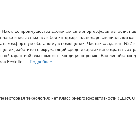
 Haier. Ее преимущества заключаются в энергоэффективности, на
т легко вписываться в любой интерьер. Благодаря специальной кон
дать комфортную обстановку в помещении. Чистый хладагент R32 в 
мещении, заботится о окружающей среде и стремится сократить затр
альной гарантией вам поможет "Кондиционеровик". Вся линейка конд
в Ecoletta. ...
Подробнее...
нверторная технология:
нет
Класс энергоэффективности (EER/CO