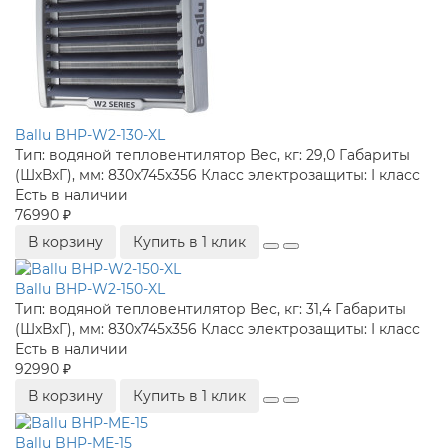
Ballu BHP-W2-130-XL
Тип:
водяной тепловентилятор
Вес, кг:
29,0
Габариты
(ШхВхГ), мм:
830x745x356
Класс электрозащиты:
I класс
Есть в наличии
76990 ₽
В корзину
Купить в 1 клик
Ballu BHP-W2-150-XL
Тип:
водяной тепловентилятор
Вес, кг:
31,4
Габариты
(ШхВхГ), мм:
830x745x356
Класс электрозащиты:
I класс
Есть в наличии
92990 ₽
В корзину
Купить в 1 клик
Ballu BHP-ME-15