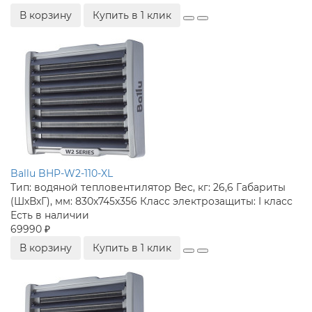
В корзину
Купить в 1 клик
Ballu BHP-W2-110-XL
Тип:
водяной тепловентилятор
Вес, кг:
26,6
Габариты
(ШхВхГ), мм:
830x745x356
Класс электрозащиты:
I класс
Есть в наличии
69990 ₽
В корзину
Купить в 1 клик