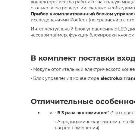
конвекторы всегда работают на полную мощнос
столько электроэнергии, сколько необходимо
Прибор укомплектованный блоком управлени
исследованиями РосТест (по сравнению с от
Интеллектуальный блок управления с LED-ди
часовой таймер, функция блокировки кнопок 
В комплект поставки вход
• Модуль отопительный электрического конв
• Блок управления конвектора
Electrolux Trans
Отличительные особенно
•
В 3 раза экономичнее
* (* по сра
• Аэродинамическая система Intell
нагрев помещения)