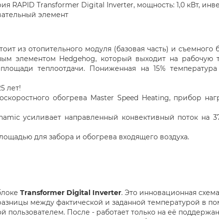
ерия
RAPID Transformer Digital Inverter
, мощность: 1,0 кВт, и
евательный элемент
тоит из отопительного модуля (базовая часть) и съемного 
ым элементом Hedgehog, который выходит на рабочую 
площади теплоотдачи. Пониженная на 15% температура
5 лет!
скоростного обогрева Master Speed Heating, прибор наг
Dynamic усиливает направленный конвективный поток на 
ощадью для забора и обогрева входящего воздуха.
блоке
Transformer Digital Inverter
. Это инновационная схем
 разницы между фактической и заданной температурой в п
й пользователем. После - работает только на её поддерж