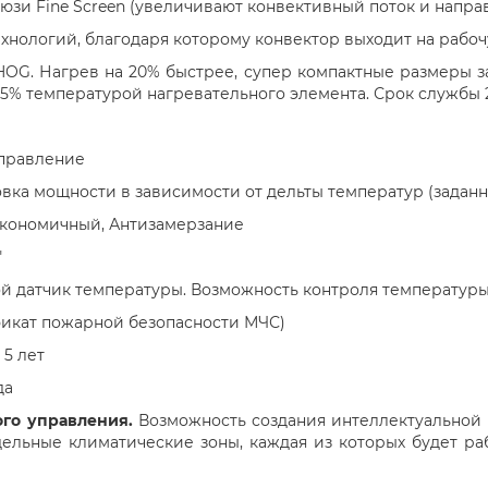
люзи Fine Screen (увеличивают конвективный поток и напр
 технологий, благодаря которому конвектор выходит на рабо
OG. Нагрев на 20% быстрее, супер компактные размеры з
15% температурой нагревательного элемента. Срок службы 2
управление
овка мощности в зависимости от дельты температур (задан
Экономичный, Антизамерзание
"
ной датчик температуры. Возможность контроля температуры 
фикат пожарной безопасности МЧС)
 5 лет
да
ого управления.
Возможность создания интеллектуальной 
льные климатические зоны, каждая из которых будет раб