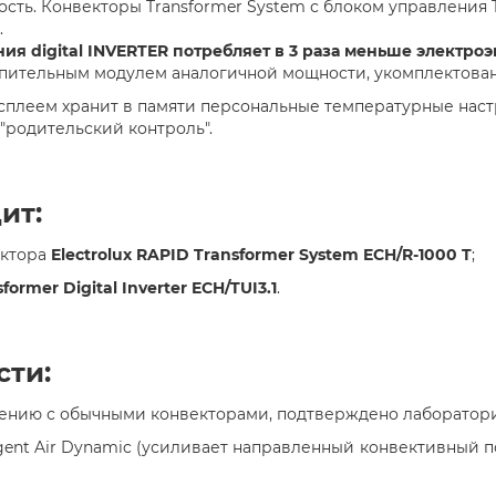
ть. Конвекторы Transformer System с блоком управления Tr
.
я digital INVERTER потребляет в 3 раза меньше электро
опительным модулем аналогичной мощности, укомплектова
сплеем хранит в памяти персональные температурные настр
"родительский контроль".
ит:
ектора
Electrolux RAPID Transformer System ECH/R-1000 T
;
former Digital Inverter ECH/TUI3.1
.
сти:
внению с обычными конвекторами, подтверждено лаборатори
igent Air Dynamic (усиливает направленный конвективный 