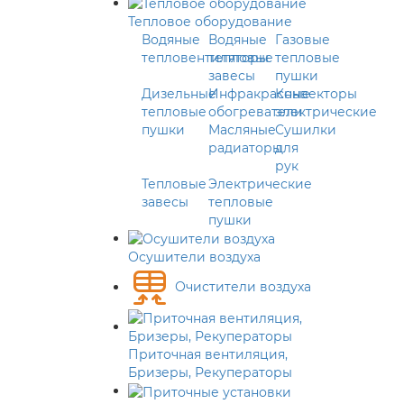
Тепловое оборудование
Водяные
Водяные
Газовые
тепловентиляторы
тепловые
тепловые
завесы
пушки
Дизельные
Инфракрасные
Конвекторы
тепловые
обогреватели
электрические
пушки
Масляные
Сушилки
радиаторы
для
рук
Тепловые
Электрические
завесы
тепловые
пушки
Осушители воздуха
Очистители воздуха
Приточная вентиляция,
Бризеры, Рекуператоры