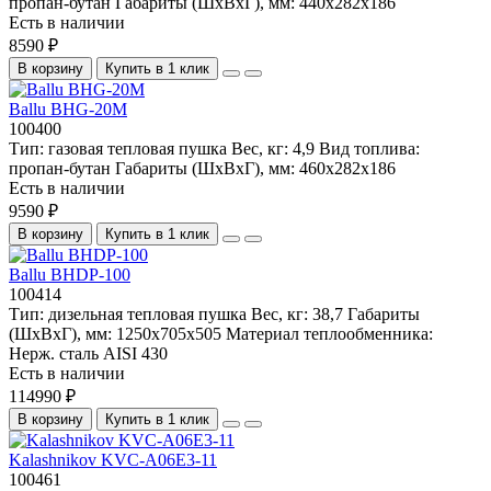
пропан-бутан
Габариты (ШхВхГ), мм:
440x282x186
Есть в наличии
8590 ₽
В корзину
Купить в 1 клик
Ballu BHG-20M
100400
Тип:
газовая тепловая пушка
Вес, кг:
4,9
Вид топлива:
пропан-бутан
Габариты (ШхВхГ), мм:
460x282x186
Есть в наличии
9590 ₽
В корзину
Купить в 1 клик
Ballu BHDP-100
100414
Тип:
дизельная тепловая пушка
Вес, кг:
38,7
Габариты
(ШхВхГ), мм:
1250x705x505
Материал теплообменника:
Нерж. сталь AISI 430
Есть в наличии
114990 ₽
В корзину
Купить в 1 клик
Kalashnikov KVC-A06E3-11
100461