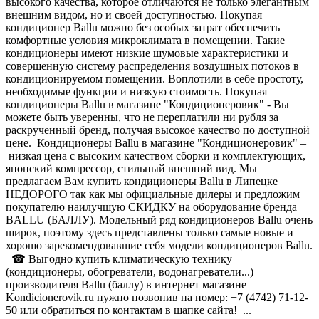
высокого качества, которое отличаются не только элегантным
внешним видом, но и своей доступностью. Покупая
кондиционер Ballu можно без особых затрат обеспечить
комфортные условия микроклимата в помещении. Такие
кондиционеры имеют низкие шумовые характеристики и
совершенную систему распределения воздушных потоков в
кондиционируемом помещении. Воплотили в себе простоту,
необходимые функции и низкую стоимость. Покупая
кондиционеры Ballu в магазине "Кондиционеровик" - Вы
можете быть уверенны, что не переплатили ни рубля за
раскрученный бренд, получая высокое качество по доступной
цене. Кондиционеры Ballu в магазине "Кондиционеровик" –
низкая цена с высоким качеством сборки и комплектующих,
японский компрессор, стильный внешний вид. Мы
предлагаем Вам купить кондиционеры Ballu в Липецке
НЕДОРОГО так как мы официальные дилеры и предложим
покупателю наилучшую СКИДКУ на оборудование бренда
BALLU (БАЛЛУ). Модельный ряд кондиционеров Ballu очень
широк, поэтому здесь представлены только самые новые и
хорошо зарекомендовавшие себя модели кондиционеров Ballu.
☎ Выгодно купить климатическую технику
(кондиционеры, обогреватели, водонагреватели...)
производителя Ballu (баллу) в интернет магазине
Kondicionerovik.ru нужно позвонив на номер: +7 (4742) 71-12-
50 или обратиться по контактам в шапке сайта! ...