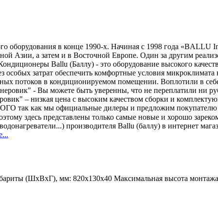
 оборудования в конце 1990-х. Начиная с 1998 года «BALLU In
чной Азии, а затем и в Восточной Европе. Один за другим реа
ндиционеры Ballu (Баллу) - это оборудование высокого качеств
без особых затрат обеспечить комфортные условия микроклимат
шных потоков в кондиционируемом помещении. Воплотили в себ
еровик" - Вы можете быть уверенны, что не переплатили ни руб
ровик" – низкая цена с высоким качеством сборки и комплекту
ОРОГО так как мы официальные дилеры и предложим покупате
оэтому здесь представлены только самые новые и хорошо заре
донагреватели...) производителя Ballu (баллу) в интернет магаз
...
бариты (ШхВхГ), мм:
820х130x40
Максимальная высота монтаж