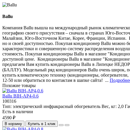
Ballu
Компания Ballu вышла на международный рынок климатического
географию своего присутствия – сначала в странах Юго-Восто
Малайзии, Юго-Восточном Китае, Корее, Франции, Испании. Ко
но и своей доступностью. Покупая кондиционер Ballu можно 
характеристики и совершенную систему распределения возду
стоимость. Покупая кондиционеры Ballu в магазине "Кондицион
доступной цене. Кондиционеры Ballu в магазине "Кондиционе
предлагаем Вам купить кондиционеры Ballu в Липецке НЕД
(БАЛЛУ). Модельный ряд кондиционеров Ballu очень широк, п
купить климатическую технику (кондиционеры, обогреватели, во
12-50 или обратиться по контактам в шапке сайта! ...
Подробнее
Похожие товары
Ballu BIH-AP4-0.6
100316
Тип:
электрический инфракрасный обогреватель
Вес, кг:
2,0
Га
Есть в наличии
4590 ₽
В корзину
Купить в 1 клик