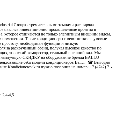
dustrial Group» стремительными темпами расширяла
лизовывались инвестиционно-промышленные проекты в
а, которое отличаются не только элегантным внешним видом,
а в помещении. Такие кондиционеры имеют низкие шумовые
е простоту, необходимые функции и низкую
ля за раскрученный бренд, получая высокое качество по
ющих, японский компрессор, стильный внешний вид. Мы
лю наилучшую СКИДКУ на оборудование бренда BALLU
комендовавшие себя модели кондиционеров Ballu. ☎ Выгодно
ине Kondicionerovik.ru нужно позвонив на номер: +7 (4742) 71-
а:
2,4-4,5