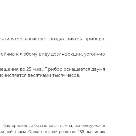
нтилятор нагнетает воздух внутрь прибора.
тойчив к любому виду дезинфекции, устойчив
омещения до 25 м.кв. Прибор оснащается двумя
числяется десятками тысяч часов.
 – бактерицидная безозоновая лампа, используемая в
ым действием. Стекло отфильтровывает 185-нм линию