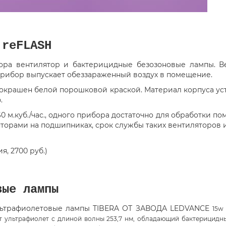
 reFLASH
ра вентилятор и бактерицидные безозоновые лампы. Ве
рибор выпускает обеззараженный воздух в помещение.
окрашен белой порошковой краской. Материал корпуса ус
.
 м.куб./час., одного прибора достаточно для обработки п
ами на подшипниках, срок службы таких вентиляторов ис
, 2700 руб.)
вые лампы
ультрафиолетовые лампы TIBERA ОТ ЗАВОДА LEDVANCE
15w
ет ультрафиолет с длиной волны 253,7 нм, обладающий бактерицидн