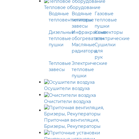
Тепловое оборудование
Водяные
Водяные
Газовые
тепловентиляторы
тепловые
тепловые
завесы
пушки
Дизельные
Инфракрасные
Конвекторы
тепловые
обогреватели
электрические
пушки
Масляные
Сушилки
радиаторы
для
рук
Тепловые
Электрические
завесы
тепловые
пушки
Осушители воздуха
Очистители воздуха
Приточная вентиляция,
Бризеры, Рекуператоры
Приточные установки