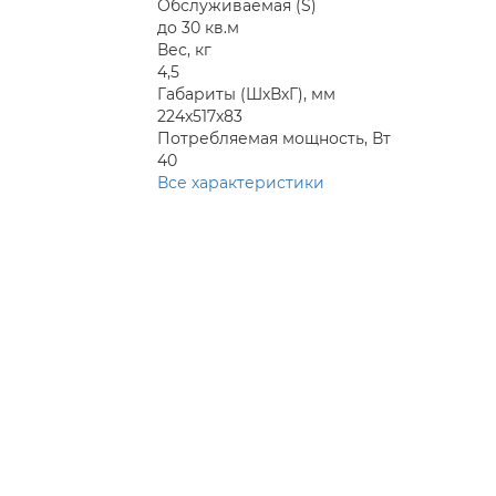
Обслуживаемая (S)
до 30 кв.м
Вес, кг
4,5
Габариты (ШхВхГ), мм
224x517x83
Потребляемая мощность, Вт
40
Все характеристики