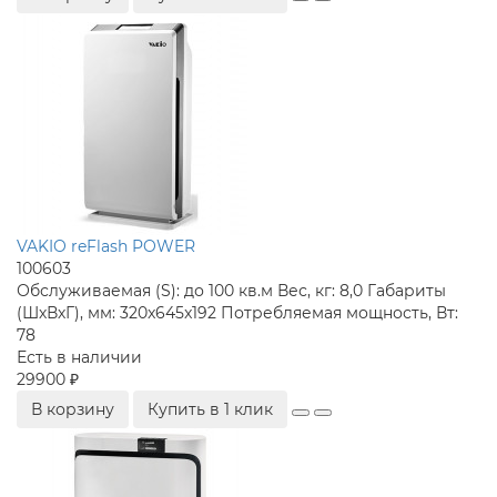
VAKIO reFlash POWER
100603
Обслуживаемая (S):
до 100 кв.м
Вес, кг:
8,0
Габариты
(ШхВхГ), мм:
320x645x192
Потребляемая мощность, Вт:
78
Есть в наличии
29900 ₽
В корзину
Купить в 1 клик