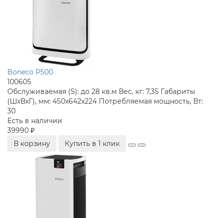
Boneco P500
100605
Обслуживаемая (S):
до 28 кв.м
Вес, кг:
7,35
Габариты
(ШхВхГ), мм:
450x642x224
Потребляемая мощность, Вт:
30
Есть в наличии
39990 ₽
В корзину
Купить в 1 клик