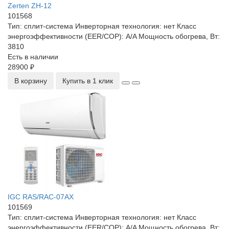
Zerten ZH-12
101568
Тип:
сплит-система
Инверторная технология:
нет
Класс
энергоэффективности (EER/COP):
A/A
Мощность обогрева, Вт:
3810
Есть в наличии
28900 ₽
В корзину
Купить в 1 клик
IGC RAS/RAC-07AX
101569
Тип:
сплит-система
Инверторная технология:
нет
Класс
энергоэффективности (EER/COP):
A/A
Мощность обогрева, Вт: