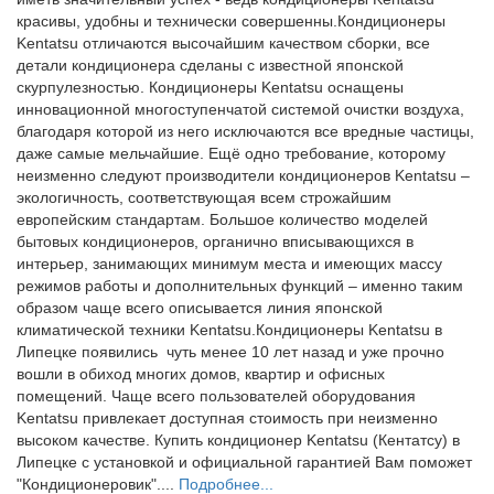
красивы, удобны и технически совершенны.Кондиционеры
Kentatsu отличаются высочайшим качеством сборки, все
детали кондиционера сделаны с известной японской
скурпулезностью. Кондиционеры Kentatsu оснащены
инновационной многоступенчатой системой очистки воздуха,
благодаря которой из него исключаются все вредные частицы,
даже самые мельчайшие. Ещё одно требование, которому
неизменно следуют производители кондиционеров Kentatsu –
экологичность, соответствующая всем строжайшим
европейским стандартам. Большое количество моделей
бытовых кондиционеров, органично вписывающихся в
интерьер, занимающих минимум места и имеющих массу
режимов работы и дополнительных функций – именно таким
образом чаще всего описывается линия японской
климатической техники Kentatsu.Кондиционеры Kentatsu в
Липецке появились чуть менее 10 лет назад и уже прочно
вошли в обиход многих домов, квартир и офисных
помещений. Чаще всего пользователей оборудования
Kentatsu привлекает доступная стоимость при неизменно
высоком качестве. Купить кондиционер Kentatsu (Кентатсу) в
Липецке с установкой и официальной гарантией Вам поможет
"Кондиционеровик"....
Подробнее...