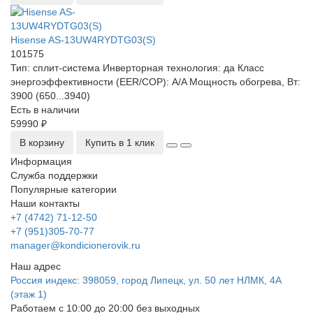
Hisense AS-13UW4RYDTG03(S)
101575
Тип:
сплит-система
Инверторная технология:
да
Класс
энергоэффективности (EER/COP):
A/A
Мощность обогрева, Вт:
3900 (650...3940)
Есть в наличии
59990 ₽
В корзину
Купить в 1 клик
Информация
Служба поддержки
Популярные категории
Наши контакты
+7 (4742) 71-12-50
+7 (951)305-70-77
manager@kondicionerovik.ru
Наш адрес
Россия индекс: 398059, город Липецк, ул. 50 лет НЛМК, 4А
(этаж 1)
Работаем с 10:00 до 20:00 без выходных