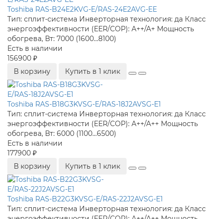
Toshiba RAS-B24E2KVG-E/RAS-24E2AVG-EE
Тип:
сплит-система
Инверторная технология:
да
Класс
энергоэффективности (EER/COP):
A++/A+
Мощность
обогрева, Вт:
7000 (1600...8100)
Есть в наличии
156900 ₽
В корзину
Купить в 1 клик
Toshiba RAS-B18G3KVSG-E/RAS-18J2AVSG-E1
Тип:
сплит-система
Инверторная технология:
да
Класс
энергоэффективности (EER/COP):
A++/A++
Мощность
обогрева, Вт:
6000 (1100...6500)
Есть в наличии
177900 ₽
В корзину
Купить в 1 клик
Toshiba RAS-B22G3KVSG-E/RAS-22J2AVSG-E1
Тип:
сплит-система
Инверторная технология:
да
Класс
энергоэффективности (EER/COP):
A++/A++
Мощность