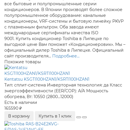
все бытовые и полупромышленные серии
кондиционеров. В Японии производят более сложное
полупромышленное оборудование: канальные
кондиционеры, VRF-системы и бытовую линейку PKVP
с плазменным фильтром. Оба завода имеют
международные сертификаты качества ISO
9001. Купить кондиционер Toshiba в Липецке по
выгодной цене Вам поможет «Кондиционеровик». Мы –
официальный дилер Toshiba в Липецке. Официальный
сайт производителя...
Подробнее...
Похожие товары
Kentatsu KSGTI100HZAN1/KSRTI100HZAN1
Тип:
сплит-система
Инверторная технология:
да
Класс
энергоэффективности (EER/COP):
A/A
Мощность
обогрева, Вт:
10550 (2800...12000)
Есть в наличии
165590 ₽
В корзину
Купить в 1 клик