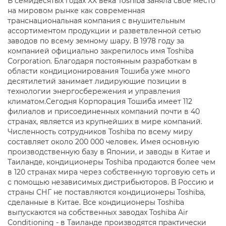
В семидесятых годах XX века Toshiba заняла своё место
на мировом рынке как современная
транснациональная компания с внушительным
ассортиментом продукции и разветвленной сетью
заводов по всему земному шару. В 1978 году за
компанией официально закрепилось имя Toshiba
Corporation. Благодаря постоянным разработкам в
области кондиционирования Тошиба уже много
десятилетий занимает лидирующие позиции в
технологии энергосбережения и управления
климатом.Сегодня Корпорация Тошиба имеет 112
филиалов и присоединенных компаний почти в 40
странах, является из крупнейших в мире компаний.
Численность сотрудников Toshiba по всему миру
составляет около 200 000 человек. Имея основную
производственную базу в Японии, и заводы в Китае и
Таиланде, кондиционеры Toshiba продаются более чем
в 120 странах мира через собственную торговую сеть и
с помощью независимых дистрибьюторов. В Россию и
страны СНГ не поставляются кондиционеры Toshiba,
сделанные в Китае. Все кондиционеры Toshiba
выпускаются на собственных заводах Toshiba Air
Conditioning - в Таиланде производятся практически