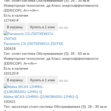
Тип:
сплит-система
Обслуживаемая (S):
26 - 35 кв.м
Инверторная технология:
да
Класс энергоэффективности
(EER/COP):
A+++/A++
Есть в наличии
127440 ₽
В корзину
Купить в 1 клик
Panasonic CS-Z50TKEW/CU-Z50TKE
100418
Тип:
сплит-система
Обслуживаемая (S):
35 - 50 кв.м
Инверторная технология:
да
Класс энергоэффективности
(EER/COP):
A++/A++
Есть в наличии
183120 ₽
В корзину
Купить в 1 клик
Midea MCA3-12HRN1-Q1/MOBA30U-12HN1-Q
100421
Тип:
кассетная сплит-система
Обслуживаемая (S):
26 - 35 кв.м