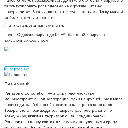
nanoe-G может обезвреживать до 99%*3 бактерий и вирусов, а
также купировать рост плесени на окружающих Вас
поверхностях. Запахи, впитав- шиеся в шторы и обивку мягкой
мебели, также устраняются.
ОБЕЗЗАРАЖИВАНИЕ ФИЛЬТРА
nanoe-G дезактивирует до 99%*4 бактерий и вирусов,
захваченных фильтром.
Инверторные
Panasonik
Panasonic Corporation — это крупная японская
машиностроительная корпорация, один из крупнейших в мире
производителей бытовой техники и электронных товаров.
Товары этого производителя широко распространены по
всему миру, включая территорию РФ. Кондиционеры
Panasonic по праву считаются самыми популярными среди
конкурентов. Высочайшее качество японской марки