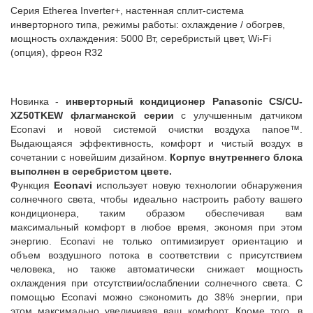
Серия Etherea Inverter+, настенная сплит-система
инверторного типа, режимы работы: охлаждение / обогрев,
мощность охлаждения: 5000 Вт, серебристый цвет, Wi-Fi
(опция), фреон R32
Новинка -
инверторный кондиционер Panasonic CS/CU-
XZ50TKEW флагманской серии
с улучшенным датчиком
Econavi и новой системой очистки воздуха nanoe™.
Выдающаяся эффективность, комфорт и чистый воздух в
сочетании с новейшим дизайном.
Корпус внутреннего блока
выполнен в серебристом цвете.
Функция
Econavi
использует новую технологии обнаружения
солнечного света, чтобы идеально настроить работу вашего
кондиционера, таким образом обеспечивая вам
максимальный комфорт в любое время, экономя при этом
энергию. Econavi не только оптимизирует ориентацию и
объем воздушного потока в соответствии с присутствием
человека, но также автоматически снижает мощность
охлаждения при отсутствии/ослаблении солнечного света. С
помощью Econavi можно сэкономить до 38% энергии, при
этом максимально увеличивая ваш комфорт. Кроме того, в