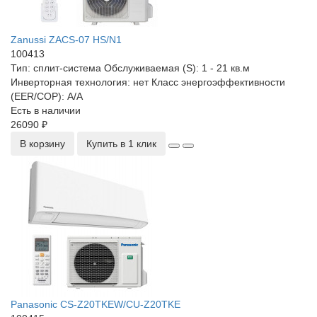
Zanussi ZACS-07 HS/N1
100413
Тип:
сплит-система
Обслуживаемая (S):
1 - 21 кв.м
Инверторная технология:
нет
Класс энергоэффективности
(EER/COP):
A/A
Есть в наличии
26090 ₽
В корзину
Купить в 1 клик
Panasonic CS-Z20TKEW/CU-Z20TKE