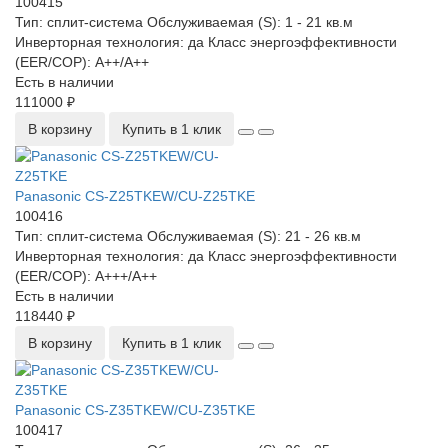
100415
Тип:
сплит-система
Обслуживаемая (S):
1 - 21 кв.м
Инверторная технология:
да
Класс энергоэффективности
(EER/COP):
A++/A++
Есть в наличии
111000 ₽
В корзину
Купить в 1 клик
Panasonic CS-Z25TKEW/CU-Z25TKE
100416
Тип:
сплит-система
Обслуживаемая (S):
21 - 26 кв.м
Инверторная технология:
да
Класс энергоэффективности
(EER/COP):
A+++/A++
Есть в наличии
118440 ₽
В корзину
Купить в 1 клик
Panasonic CS-Z35TKEW/CU-Z35TKE
100417