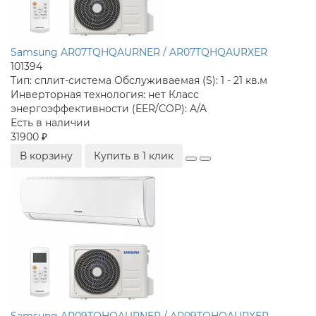
Samsung AR07TQHQAURNER / AR07TQHQAURXER
101394
Тип:
сплит-система
Обслуживаемая (S):
1 - 21 кв.м
Инверторная технология:
нет
Класс
энергоэффективности (EER/COP):
A/A
Есть в наличии
31900 ₽
В корзину
Купить в 1 клик
Samsung AR09TQHQAURNER / AR09TQHQAURXER