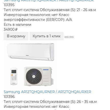
101395
Тип:
сплит-система
Обслуживаемая (S):
21 - 26 кв.м
Инверторная технология:
нет
Класс
энергоэффективности (EER/COP):
A/A
Есть в наличии
34900 ₽
В корзину
Купить в 1 клик
Samsung AR12TQHQAURNER / AR12TQHQAURXER
101396
Тип:
сплит-система
Обслуживаемая (S):
26 - 35 кв.м
Инверторная технология:
нет
Класс