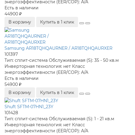
энергоэффективности (EER/COP):
A/A
Есть в наличии
44900 ₽
В корзину
Купить в 1 клик
Samsung AR18TQHQAURNER / AR18TQHQAURXER
101397
Тип:
сплит-система
Обслуживаемая (S):
35 - 50 кв.м
Инверторная технология:
нет
Класс
энергоэффективности (EER/COP):
A/A
Есть в наличии
54900 ₽
В корзину
Купить в 1 клик
Shuft SFTM-07HN1_23Y
101428
Тип:
сплит-система
Обслуживаемая (S):
1 - 21 кв.м
Инверторная технология:
нет
Класс
энергоэффективности (EER/COP):
A/A