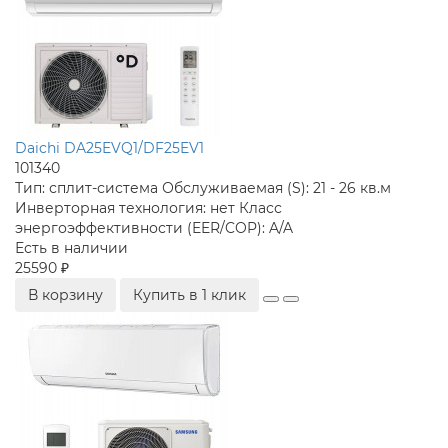
Daichi DA25EVQ1/DF25EV1
101340
Тип:
сплит-система
Обслуживаемая (S):
21 - 26 кв.м
Инверторная технология:
нет
Класс
энергоэффективности (EER/COP):
A/A
Есть в наличии
25590 ₽
В корзину
Купить в 1 клик