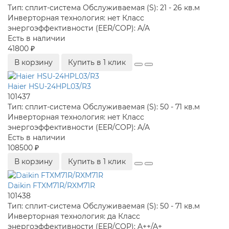
Тип:
сплит-система
Обслуживаемая (S):
21 - 26 кв.м
Инверторная технология:
нет
Класс
энергоэффективности (EER/COP):
A/A
Есть в наличии
41800 ₽
В корзину
Купить в 1 клик
Haier HSU-24HPL03/R3
101437
Тип:
сплит-система
Обслуживаемая (S):
50 - 71 кв.м
Инверторная технология:
нет
Класс
энергоэффективности (EER/COP):
A/A
Есть в наличии
108500 ₽
В корзину
Купить в 1 клик
Daikin FTXM71R/RXM71R
101438
Тип:
сплит-система
Обслуживаемая (S):
50 - 71 кв.м
Инверторная технология:
да
Класс
энергоэффективности (EER/COP):
A++/A+