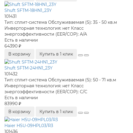
Shuft SFTM-18HN1_23Y
101431
Тип:
сплит-система
Обслуживаемая (S):
35 - 50 кв.м
Инверторная технология:
нет
Класс
энергоэффективности (EER/COP):
A/A
Есть в наличии
64390 ₽
В корзину
Купить в 1 клик
Shuft SFTM-24HN1_23Y
101432
Тип:
сплит-система
Обслуживаемая (S):
50 - 71 кв.м
Инверторная технология:
нет
Класс
энергоэффективности (EER/COP):
C/C
Есть в наличии
83990 ₽
В корзину
Купить в 1 клик
Haier HSU-09HPL03/R3
101436