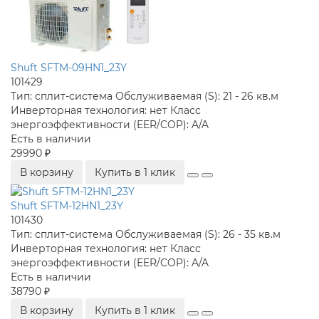
Shuft SFTM-09HN1_23Y
101429
Тип:
сплит-система
Обслуживаемая (S):
21 - 26 кв.м
Инверторная технология:
нет
Класс
энергоэффективности (EER/COP):
A/A
Есть в наличии
29990 ₽
В корзину
Купить в 1 клик
Shuft SFTM-12HN1_23Y
101430
Тип:
сплит-система
Обслуживаемая (S):
26 - 35 кв.м
Инверторная технология:
нет
Класс
энергоэффективности (EER/COP):
A/A
Есть в наличии
38790 ₽
В корзину
Купить в 1 клик