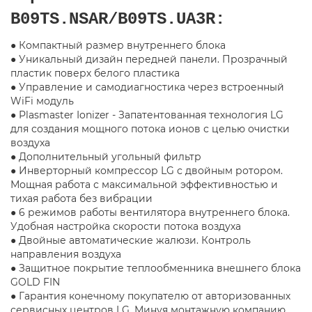
B09TS.NSAR/B09TS.UA3R:
● Компактный размер внутреннего блока
● Уникальный дизайн передней панели. Прозрачный
пластик поверх белого пластика
● Управление и самодиагностика через встроенный
WiFi модуль
● Plasmaster Ionizer - Запатентованная технология LG
для создания мощного потока ионов с целью очистки
воздуха
● Дополнительный угольный фильтр
● Инверторный компрессор LG с двойным ротором.
Мощная работа с максимальной эффективностью и
тихая работа без вибрации
● 6 режимов работы вентилятора внутреннего блока.
Удобная настройка скорости потока воздуха
● Двойные автоматические жалюзи. Контроль
направления воздуха
● Защитное покрытие теплообменника внешнего блока
GOLD FIN
● Гарантия конечному покупателю от авторизованных
сервисных центров LG. Минуя монтажную компанию