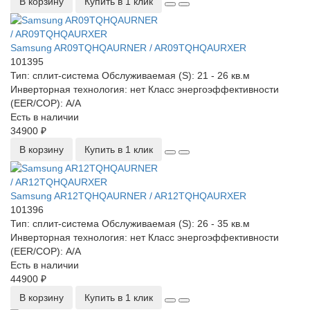
В корзину
Купить в 1 клик
Samsung AR09TQHQAURNER / AR09TQHQAURXER
101395
Тип:
сплит-система
Обслуживаемая (S):
21 - 26 кв.м
Инверторная технология:
нет
Класс энергоэффективности
(EER/COP):
A/A
Есть в наличии
34900 ₽
В корзину
Купить в 1 клик
Samsung AR12TQHQAURNER / AR12TQHQAURXER
101396
Тип:
сплит-система
Обслуживаемая (S):
26 - 35 кв.м
Инверторная технология:
нет
Класс энергоэффективности
(EER/COP):
A/A
Есть в наличии
44900 ₽
В корзину
Купить в 1 клик