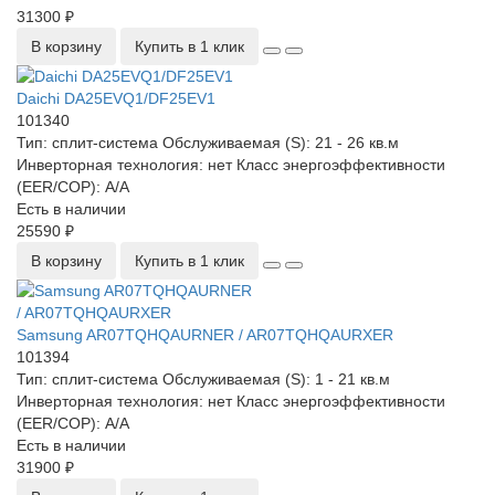
31300 ₽
В корзину
Купить в 1 клик
Daichi DA25EVQ1/DF25EV1
101340
Тип:
сплит-система
Обслуживаемая (S):
21 - 26 кв.м
Инверторная технология:
нет
Класс энергоэффективности
(EER/COP):
A/A
Есть в наличии
25590 ₽
В корзину
Купить в 1 клик
Samsung AR07TQHQAURNER / AR07TQHQAURXER
101394
Тип:
сплит-система
Обслуживаемая (S):
1 - 21 кв.м
Инверторная технология:
нет
Класс энергоэффективности
(EER/COP):
A/A
Есть в наличии
31900 ₽