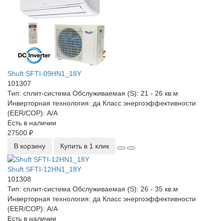
Shuft SFTI-09HN1_18Y
101307
Тип:
сплит-система
Обслуживаемая (S):
21 - 26 кв.м
Инверторная технология:
да
Класс энергоэффективности
(EER/COP):
A/A
Есть в наличии
27500 ₽
В корзину
Купить в 1 клик
Shuft SFTI-12HN1_18Y
101308
Тип:
сплит-система
Обслуживаемая (S):
26 - 35 кв.м
Инверторная технология:
да
Класс энергоэффективности
(EER/COP):
A/A
Есть в наличии