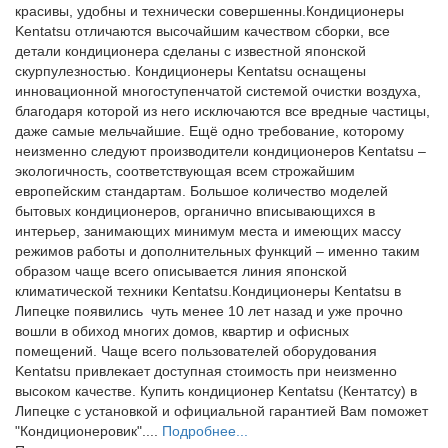
красивы, удобны и технически совершенны.Кондиционеры
Kentatsu отличаются высочайшим качеством сборки, все
детали кондиционера сделаны с известной японской
скурпулезностью. Кондиционеры Kentatsu оснащены
инновационной многоступенчатой системой очистки воздуха,
благодаря которой из него исключаются все вредные частицы,
даже самые мельчайшие. Ещё одно требование, которому
неизменно следуют производители кондиционеров Kentatsu –
экологичность, соответствующая всем строжайшим
европейским стандартам. Большое количество моделей
бытовых кондиционеров, органично вписывающихся в
интерьер, занимающих минимум места и имеющих массу
режимов работы и дополнительных функций – именно таким
образом чаще всего описывается линия японской
климатической техники Kentatsu.Кондиционеры Kentatsu в
Липецке появились чуть менее 10 лет назад и уже прочно
вошли в обиход многих домов, квартир и офисных
помещений. Чаще всего пользователей оборудования
Kentatsu привлекает доступная стоимость при неизменно
высоком качестве. Купить кондиционер Kentatsu (Кентатсу) в
Липецке с установкой и официальной гарантией Вам поможет
"Кондиционеровик"....
Подробнее...