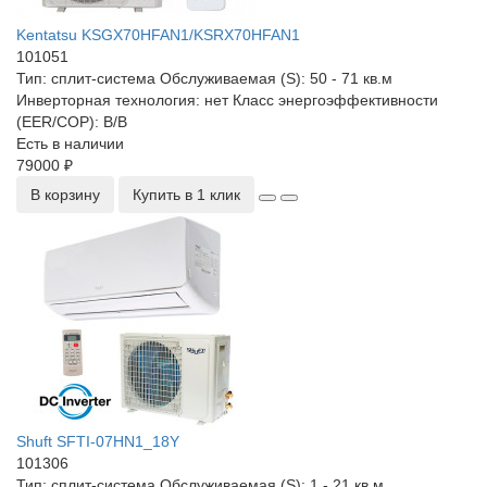
Kentatsu KSGX70HFAN1/KSRX70HFAN1
101051
Тип:
сплит-система
Обслуживаемая (S):
50 - 71 кв.м
Инверторная технология:
нет
Класс энергоэффективности
(EER/COP):
B/B
Есть в наличии
79000 ₽
В корзину
Купить в 1 клик
Shuft SFTI-07HN1_18Y
101306
Тип:
сплит-система
Обслуживаемая (S):
1 - 21 кв.м