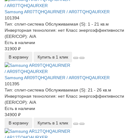
Samsung AR07TQHQAURNER / AR07TQHQAURXER
101394
Тип:
сплит-система
Обслуживаемая (S):
1 - 21 кв.м
Инверторная технология:
нет
Класс энергоэффективности
(EER/COP):
A/A
Есть в наличии
31900 ₽
В корзину
Купить в 1 клик
Samsung AR09TQHQAURNER / AR09TQHQAURXER
101395
Тип:
сплит-система
Обслуживаемая (S):
21 - 26 кв.м
Инверторная технология:
нет
Класс энергоэффективности
(EER/COP):
A/A
Есть в наличии
34900 ₽
В корзину
Купить в 1 клик