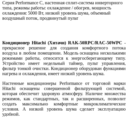
Серия Performance С, настенная сплит-система инверторного
типа, режимы работы: охлаждение / обогрев, мощность
охлаждения: 5000 Вт, низкий уровень шума, объемный
воздушный поток, продвинутый пульт
Кондиционер Hitachi
(
Хитачи) RAK-50RPC/RAC-50WPC
-
прекрасное решение для создания комфортного потока
воздуха в любом помещении. Модель оснащена несколькими
режимами работы
,
относится к энергосберегающему типу.
Устройство имеет недельный таймер
,
пульт управления
,
фильтр тонкой очистки. Кондиционер оборудован функциями
нагрева и охлаждения
,
имеет низкий уровень шума.
Настенные кондиционеры Performance от торговой марки
Hitachi оснащены совершенной фильтрующей системой
,
которая обеспечит здоровую атмосферу. Наличие множества
режимов
,
как стандартных
,
так и расширенных
,
позволит
создать максимально комфортные микроклиматические
условия. А низкий уровень шума сделает эксплуатацию
удобной.