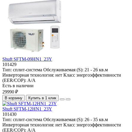
Shuft SFTM-09HN1_23Y
101429
Тип:
сплит-система
Обслуживаемая (S):
21 - 26 кв.м
Инверторная технология:
нет
Класс энергоэффективности
(EER/COP):
A/A
Есть в наличии
29990 ₽
В корзину
Купить в 1 клик
Shuft SFTM-12HN1_23Y
101430
Тип:
сплит-система
Обслуживаемая (S):
26 - 35 кв.м
Инверторная технология:
нет
Класс энергоэффективности
(EER/COP):
A/A