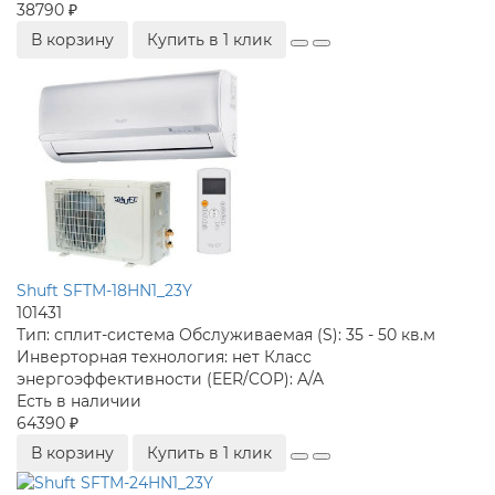
38790 ₽
В корзину
Купить в 1 клик
Shuft SFTM-18HN1_23Y
101431
Тип:
сплит-система
Обслуживаемая (S):
35 - 50 кв.м
Инверторная технология:
нет
Класс
энергоэффективности (EER/COP):
A/A
Есть в наличии
64390 ₽
В корзину
Купить в 1 клик