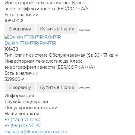
Инверторная технология:
нет
Класс
энергоэффективности (EER/COP):
A/A
Есть в наличии
108500 ₽
В корзину
Купить в 1 клик
Daikin FTXM71R/RXM71R
101438
Тип:
сплит-система
Обслуживаемая (S):
50 - 71 кв.м
Инверторная технология:
да
Класс
энергоэффективности (EER/COP):
A++/A+
Есть в наличии
329900 ₽
В корзину
Купить в 1 клик
Информация
Служба поддержки
Популярные категории
Наши контакты
+7 (4742) 71-12-50
+7 (951)305-70-77
manager@kondicionerovik.ru