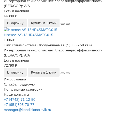
Инверторная технология:
нет
Класс энергоэффективности
(EER/COP):
A/A
Есть в наличии
44390 ₽
В корзину
Купить в 1 клик
Hisense AS-18HR4SMATG015
100631
Тип:
сплит-система
Обслуживаемая (S):
35 - 50 кв.м
Инверторная технология:
нет
Класс энергоэффективности
(EER/COP):
A/A
Есть в наличии
72790 ₽
В корзину
Купить в 1 клик
Информация
Служба поддержки
Популярные категории
Наши контакты
+7 (4742) 71-12-50
+7 (951)305-70-77
manager@kondicionerovik.ru