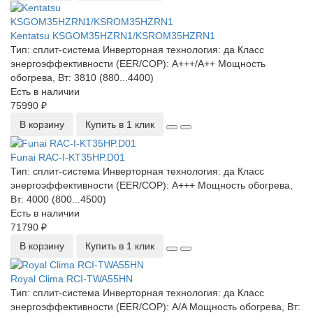
Kentatsu KSGOM35HZRN1/KSROM35HZRN1
Тип:
сплит-система
Инверторная технология:
да
Класс
энергоэффективности (EER/COP):
A+++/A++
Мощность
обогрева, Вт:
3810 (880...4400)
Есть в наличии
75990 ₽
В корзину
Купить в 1 клик
Funai RAC-I-KT35HP.D01
Тип:
сплит-система
Инверторная технология:
да
Класс
энергоэффективности (EER/COP):
A+++
Мощность обогрева,
Вт:
4000 (800...4500)
Есть в наличии
71790 ₽
В корзину
Купить в 1 клик
Royal Clima RCI-TWA55HN
Тип:
сплит-система
Инверторная технология:
да
Класс
энергоэффективности (EER/COP):
A/A
Мощность обогрева, Вт: