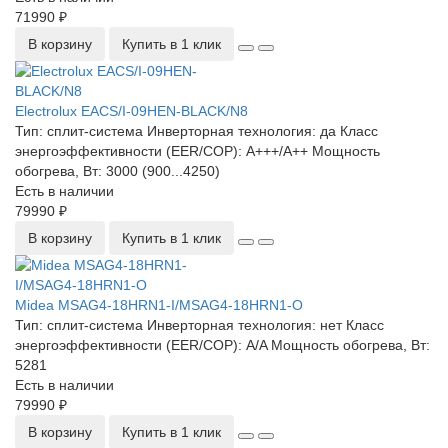
71990 ₽
В корзину
Купить в 1 клик
Electrolux EACS/I-09HEN-BLACK/N8
Тип:
сплит-система
Инверторная технология:
да
Класс
энергоэффективности (EER/COP):
A+++/A++
Мощность
обогрева, Вт:
3000 (900...4250)
Есть в наличии
79990 ₽
В корзину
Купить в 1 клик
Midea MSAG4-18HRN1-I/MSAG4-18HRN1-O
Тип:
сплит-система
Инверторная технология:
нет
Класс
энергоэффективности (EER/COP):
A/A
Мощность обогрева, Вт:
5281
Есть в наличии
79990 ₽
В корзину
Купить в 1 клик