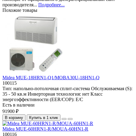
производителя...
Подробнее...
Похожие товары
Midea MUE-18HRN1-Q1/MOBA30U-18HN1-Q
100115
Тип:
напольно-потолочная сплит-система
Обслуживаемая (S):
35 - 50 кв.м
Инверторная технология:
нет
Класс
энергоэффективности (EER/COP):
E/C
Есть в наличии
91900 ₽
В корзину
Купить в 1 клик
Midea MUE-60HRN1-R/MOUA-60HN1-R
100116