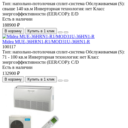
Тип:
напольно-потолочная сплит-система
Обслуживаемая (S):
свыше 140 кв.м
Инверторная технология:
нет
Класс
энергоэффективности (EER/COP):
E/D
Есть в наличии
188900 ₽
В корзину
Купить в 1 клик
Midea MUE-36HRN1-R1/MOD31U-36HN1-R
100117
Тип:
напольно-потолочная сплит-система
Обслуживаемая (S):
71 - 100 кв.м
Инверторная технология:
нет
Класс
энергоэффективности (EER/COP):
C/D
Есть в наличии
132900 ₽
В корзину
Купить в 1 клик