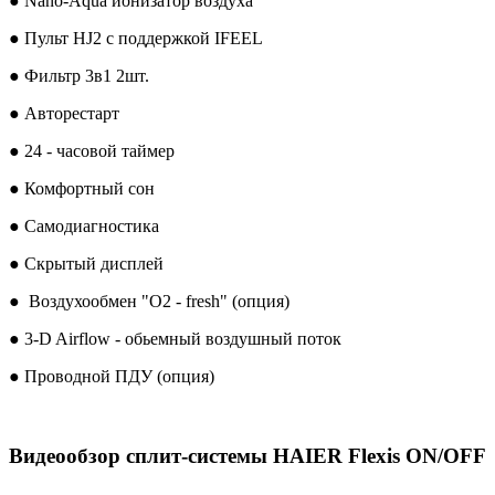
● Nano-Aqua ионизатор воздуха
● Пульт HJ2 с поддержкой IFEEL
● Фильтр 3в1 2шт.
● Авторестарт
● 24 - часовой таймер
● Комфортный сон
● Самодиагностика
● Скрытый дисплей
● Воздухообмен "О2 - fresh" (опция)
● 3-D Airflow - обьемный воздушный поток
● Проводной ПДУ (опция)
Видеообзор сплит-системы HAIER Flexis ON/OFF