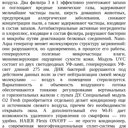
воздуха. Два фильтра 3 в 1 эффективно уничтожают запахи
и поглощают вредные химические газы, задерживают
мельчайшие частицы пыли, шерсть домашних животных,
предупреждая аллергические заболевания, снижают
концентрации пыли, а также задерживают частицы, входящие
в состав запахов. Антибактериальные активные ингредиенты
и хлороплюс, входящие в состав фильтра, разрушают бактерии
и микробы путям деактивации белковых соединений. Nano-
Aqua генератор меняет молекулярную структуру загрязнений:
они разрушаются, но одновременно, в процессе его работы,
генерируются полезные микрочастицы влаги,
минимизирующие ощущение сухости кожи. Модуль UVC
состоит из двух светодиодных УФ-ламп, генерирующих УФ-
свет длиной 275 нм. ДНК бактерий разрушаются под
действием данных волн за счет нейтрализации связей между
молекулами — воздух в помещении стерилизуется.
Вариативность и объемность воздушного потока
обеспечиваются тонкими регулировками вертикальных
и горизонтальных жалюзи с пульта ДУ. Специальный модуль
O2 Fresh (приобретается отдельно) делает кондиционер еще
и источником свежего воздуха, причем без необходимости
открывать окна. А дополнительный evo Wi-Fi дает
возможность удаленного управления со смартфона — это
удобно. HAIER Flexis ON/OFF — не просто кондиционер,
а современная многофункциональная сплит-система для