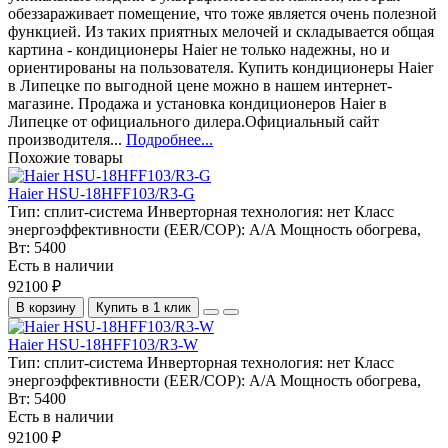
обеззараживает помещение, что тоже является очень полезной
функцией. Из таких приятных мелочей и складывается общая
картина - кондиционеры Haier не только надежны, но и
ориентированы на пользователя. Купить кондиционеры Haier
в Липецке по выгодной цене можно в нашем интернет-
магазине. Продажа и установка кондиционеров Haier в
Липецке от официального дилера.Официальный сайт
производителя...
Подробнее...
Похожие товары
Haier HSU-18HFF103/R3-G
Тип:
сплит-система
Инверторная технология:
нет
Класс
энергоэффективности (EER/COP):
A/A
Мощность обогрева,
Вт:
5400
Есть в наличии
92100 ₽
В корзину
Купить в 1 клик
Haier HSU-18HFF103/R3-W
Тип:
сплит-система
Инверторная технология:
нет
Класс
энергоэффективности (EER/COP):
A/A
Мощность обогрева,
Вт:
5400
Есть в наличии
92100 ₽