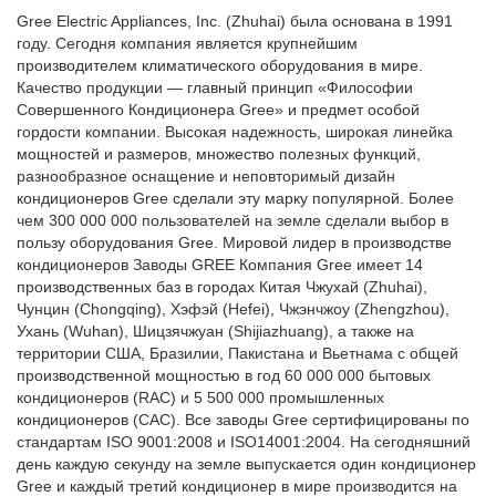
Gree Electric Appliances, Inc. (Zhuhai) была основана в 1991
году. Сегодня компания является крупнейшим
производителем климатического оборудования в мире.
Качество продукции — главный принцип «Философии
Совершенного Кондиционера Gree» и предмет особой
гордости компании. Высокая надежность, широкая линейка
мощностей и размеров, множество полезных функций,
разнообразное оснащение и неповторимый дизайн
кондиционеров Gree сделали эту марку популярной. Более
чем 300 000 000 пользователей на земле сделали выбор в
пользу оборудования Gree. Мировой лидер в производстве
кондиционеров Заводы GREE Компания Gree имеет 14
производственных баз в городах Китая Чжухай (Zhuhai),
Чунцин (Chongqing), Хэфэй (Hefei), Чжэнчжоу (Zhengzhou),
Ухань (Wuhan), Шицзячжуан (Shijiazhuang), а также на
территории США, Бразилии, Пакистана и Вьетнама с общей
производственной мощностью в год 60 000 000 бытовых
кондиционеров (RAC) и 5 500 000 промышленных
кондиционеров (САС). Все заводы Gree сертифицированы по
стандартам ISO 9001:2008 и ISO14001:2004. На сегодняшний
день каждую секунду на земле выпускается один кондиционер
Gree и каждый третий кондиционер в мире производится на