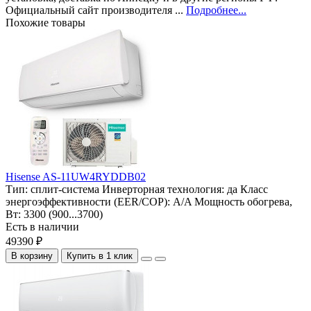
Официальный сайт производителя ...
Подробнее...
Похожие товары
Hisense AS-11UW4RYDDB02
Тип:
сплит-система
Инверторная технология:
да
Класс
энергоэффективности (EER/COP):
A/A
Мощность обогрева,
Вт:
3300 (900...3700)
Есть в наличии
49390 ₽
В корзину
Купить в 1 клик