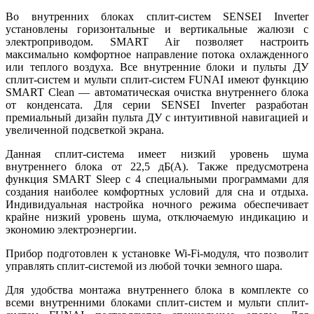
Во внутренних блоках сплит-систем SENSEI Inverter
установлены горизонтальные и вертикальные жалюзи с
электроприводом. SMART Air позволяет настроить
максимально комфортное направление потока охлажденного
или теплого воздуха. Все внутренние блоки и пульты ДУ
сплит-систем и мульти сплит-систем FUNAI имеют функцию
SMART Clean — автоматическая очистка внутреннего блока
от конденсата. Для серии SENSEI Inverter разработан
премиальный дизайн пульта ДУ с интуитивной навигацией и
увеличенной подсветкой экрана.
Данная сплит-система имеет низкий уровень шума
внутреннего блока от 22,5 дБ(А). Также предусмотрена
функция SMART Sleep с 4 специальными программами для
создания наиболее комфортных условий для сна и отдыха.
Индивидуальная настройка ночного режима обеспечивает
крайне низкий уровень шума, отключаемую индикацию и
экономию электроэнергии.
Прибор подготовлен к установке Wi-Fi-модуля, что позволит
управлять сплит-системой из любой точки земного шара.
Для удобства монтажа внутреннего блока в комплекте со
всеми внутренними блоками сплит-систем и мульти сплит-