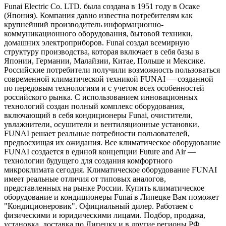
Funai Electric Co. LTD. была создана в 1951 году в Осаке
(Япония). Компания давно известна потребителям как
крупнейший производитель информационно-
коммуникационного оборудования, бытовой техники,
домашних электроприборов. Funai создал всемирную
структуру производства, которая включает в себя базы в
Японии, Германии, Малайзии, Китае, Польше и Мексике.
Российские потребители получили возможность пользоваться
современной климатической техникой FUNAI — созданной
по передовым технологиям и с учетом всех особенностей
российского рынка. С использованием инновационных
технологий создан полный комплекс оборудования,
включающий в себя кондиционеры Funai, очистители,
увлажнители, осушители и вентиляционные установки.
FUNAI решает реальные потребности пользователей,
предвосхищая их ожидания. Все климатическое оборудование
FUNAI создается в единой концепции Future and Air —
технологии будущего для создания комфортного
микроклимата сегодня. Климатическое оборудование FUNAI
имеет реальные отличия от типовых аналогов,
представленных на рынке России. Купить климатическое
оборудование и кондиционеры Funai в Липецке Вам поможет
"Кондиционеровик". Официальный дилер. Работаем с
физическими и юридическими лицами. Подбор, продажа,
установка, доставка по Липецку и в другие регионы РФ.