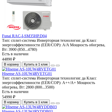
Funai RAC-I-SM35HP.D04
Тип:
сплит-система
Инверторная технология:
да
Класс
энергоэффективности (EER/COP):
A/A
Мощность обогрева,
Вт:
3900 (850...4780)
Есть в наличии
44890 ₽
В корзину
Купить в 1 клик
Hisense AS-10UW4RVETG01
Тип:
сплит-система
Инверторная технология:
да
Класс
энергоэффективности (EER/COP):
A++/A+
Мощность
обогрева, Вт:
2800 (800...3500)
Есть в наличии
54990 ₽
В корзину
Купить в 1 клик
Hisense AS-13UW4RYDDB03