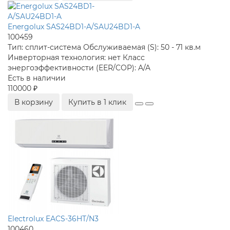
Energolux SAS24BD1-A/SAU24BD1-A
100459
Тип:
сплит-система
Обслуживаемая (S):
50 - 71 кв.м
Инверторная технология:
нет
Класс
энергоэффективности (EER/COP):
A/A
Есть в наличии
110000 ₽
В корзину
Купить в 1 клик
Electrolux EACS-36HT/N3
100460