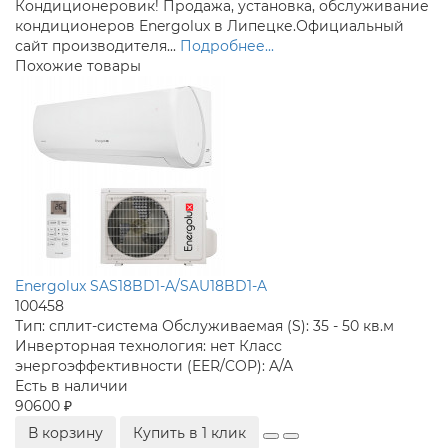
Кондиционеровик! Продажа, установка, обслуживание
кондиционеров Energolux в Липецке.Официальный
сайт производителя...
Подробнее...
Похожие товары
Energolux SAS18BD1-A/SAU18BD1-A
100458
Тип:
сплит-система
Обслуживаемая (S):
35 - 50 кв.м
Инверторная технология:
нет
Класс
энергоэффективности (EER/COP):
A/A
Есть в наличии
90600 ₽
В корзину
Купить в 1 клик