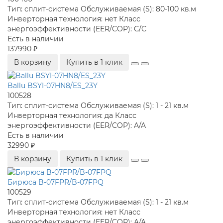
Тип:
сплит-система
Обслуживаемая (S):
80-100 кв.м
Инверторная технология:
нет
Класс
энергоэффективности (EER/COP):
C/C
Есть в наличии
137990 ₽
В корзину
Купить в 1 клик
Ballu BSYI-07HN8/ES_23Y
100528
Тип:
сплит-система
Обслуживаемая (S):
1 - 21 кв.м
Инверторная технология:
да
Класс
энергоэффективности (EER/COP):
A/A
Есть в наличии
32990 ₽
В корзину
Купить в 1 клик
Бирюса B-07FPR/B-07FPQ
100529
Тип:
сплит-система
Обслуживаемая (S):
1 - 21 кв.м
Инверторная технология:
нет
Класс
энергоэффективности (EER/COP):
A/A