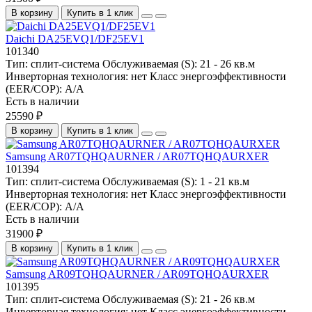
В корзину
Купить в 1 клик
Daichi DA25EVQ1/DF25EV1
101340
Тип:
сплит-система
Обслуживаемая (S):
21 - 26 кв.м
Инверторная технология:
нет
Класс энергоэффективности
(EER/COP):
A/A
Есть в наличии
25590 ₽
В корзину
Купить в 1 клик
Samsung AR07TQHQAURNER / AR07TQHQAURXER
101394
Тип:
сплит-система
Обслуживаемая (S):
1 - 21 кв.м
Инверторная технология:
нет
Класс энергоэффективности
(EER/COP):
A/A
Есть в наличии
31900 ₽
В корзину
Купить в 1 клик
Samsung AR09TQHQAURNER / AR09TQHQAURXER
101395
Тип:
сплит-система
Обслуживаемая (S):
21 - 26 кв.м
Инверторная технология:
нет
Класс энергоэффективности