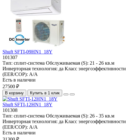
Shuft SFTI-09HN1_18Y
101307
Тип:
сплит-система
Обслуживаемая (S):
21 - 26 кв.м
Инверторная технология:
да
Класс энергоэффективности
(EER/COP):
A/A
Есть в наличии
27500 ₽
В корзину
Купить в 1 клик
Shuft SFTI-12HN1_18Y
101308
Тип:
сплит-система
Обслуживаемая (S):
26 - 35 кв.м
Инверторная технология:
да
Класс энергоэффективности
(EER/COP):
A/A
Есть в наличии
31300 ₽