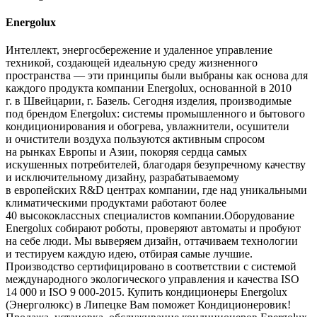
Energolux
Интеллект, энергосбережение и удаленное управление
техникой, создающей идеальную среду жизненного
пространства — эти принципы были выбраны как основа для
каждого продукта компании Energolux, основанной в 2010
г. в Швейцарии, г. Базель. Сегодня изделия, производимые
под брендом Energolux: системы промышленного и бытового
кондиционирования и обогрева, увлажнители, осушители
и очистители воздуха пользуются активным спросом
на рынках Европы и Азии, покоряя сердца самых
искушенных потребителей, благодаря безупречному качеству
и исключительному дизайну, разрабатываемому
в европейских R&D центрах компании, где над уникальными
климатическими продуктами работают более
40 высококлассных специалистов компании.Оборудование
Energolux собирают роботы, проверяют автоматы и пробуют
на себе люди. Мы выверяем дизайн, оттачиваем технологии
и тестируем каждую идею, отбирая самые лучшие.
Производство сертифицировано в соответствии с системой
международного экологического управления и качества ISO
14 000 и ISO 9 000-2015. Купить кондиционеры Energolux
(Энерголюкс) в Липецке Вам поможет Кондиционеровик!