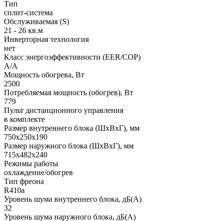
Тип
сплит-система
Обслуживаемая (S)
21 - 26 кв.м
Инверторная технология
нет
Класс энергоэффективности (EER/COP)
A/A
Мощность обогрева, Вт
2500
Потребляемая мощность (обогрев), Вт
779
Пульт дистанционного управления
в комплекте
Размер внутреннего блока (ШхВхГ), мм
750x250x190
Размер наружного блока (ШхВхГ), мм
715x482x240
Режимы работы
охлаждение/обогрев
Тип фреона
R410a
Уровень шума внутреннего блока, дБ(А)
32
Уровень шума наружного блока, дБ(А)