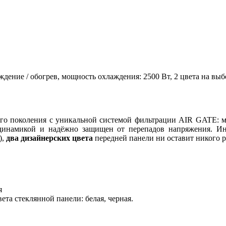
аждение / обогрев, мощность охлаждения: 2500 Вт, 2 цвета на в
го поколения c уникальной системой фильтрации AIR GATE: м
одинамикой и надёжно защищен от перепадов напряжения. И
),
два дизайнерских цвета
передней панели ни оставит никого 
я
ета стеклянной панели: белая
,
черная.