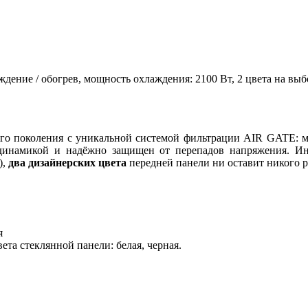
аждение / обогрев, мощность охлаждения: 2100 Вт, 2 цвета на в
го поколения c уникальной системой фильтрации AIR GATE: м
одинамикой и надёжно защищен от перепадов напряжения. И
),
два дизайнерских цвета
передней панели ни оставит никого 
я
ета стеклянной панели: белая
,
черная.