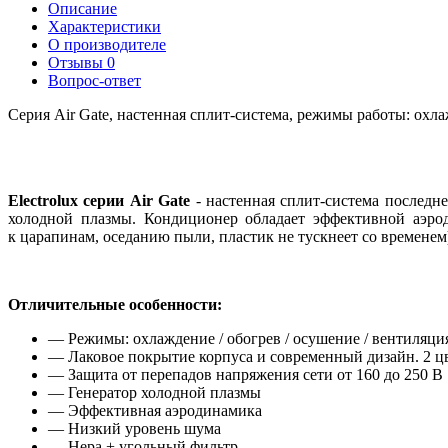
Описание
Характеристики
О производителе
Отзывы
0
Вопрос-ответ
Серия Air Gate, настенная сплит-система, режимы работы: охл
Electrolux серии Air Gate
- настенная
сплит-система
последне
холодной плазмы. Кондиционер обладает эффективной аэр
к царапинам
,
оседанию пыли
,
пластик не тускнеет со временем
Отличительные особенности:
— Режимы: охлаждение / обогрев / осушение / вентиляци
— Лаковое покрытие корпуса и современный дизайн. 2 цв
— Защита от перепадов напряжения сети от 160 до 250 В
— Генератор холодной плазмы
— Эффективная аэродинамика
— Низкий уровень шума
— Hepa + угольный фильтр