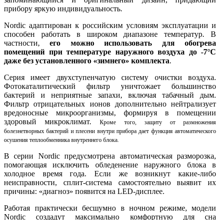
прибору яркую индивидуальность.
Nordic адаптирован к российским условиям эксплуатации и
способен работать в широком диапазоне температур. В
частности,
его можно использовать для обогрева
помещений при температуре наружного воздуха до -7°С
даже без установленного «зимнего» комплекта
.
Серия имеет двухступенчатую систему очистки воздуха.
Фотокаталитический фильтр уничтожает большинство
бактерий и неприятные запахи, включая табачный дым.
Фильтр отрицательных ионов дополнительно нейтрализует
вредоносные микроорганизмы, формируя в помещении
здоровый микроклимат.
Кроме того, защиту от размножения
болезнетворных бактерий и плесени внутри прибора дает функция автоматического
осушения теплообменника внутреннего блока.
В серии Nordic предусмотрена автоматическая разморозка,
помогающая исключить обледенение наружного блока в
холодное время года. Если же возникнут какие-либо
неисправности, сплит-система самостоятельно выявит их
причины: «диагноз» появится на LED-дисплее.
Работая практически бесшумно в ночном режиме, модели
Nordic создадут максимально комфортную для сна