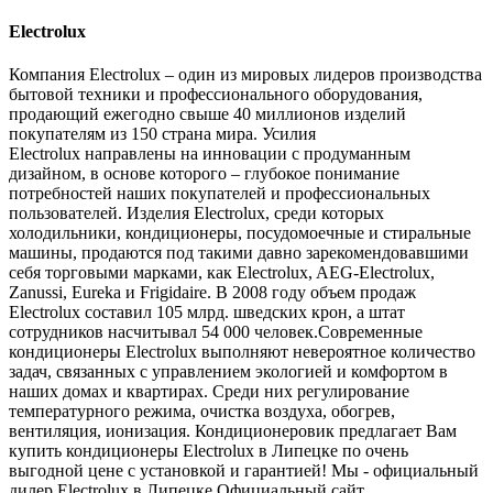
Electrolux
Компания Electrolux – один из мировых лидеров производства
бытовой техники и профессионального оборудования,
продающий ежегодно свыше 40 миллионов изделий
покупателям из 150 страна мира. Усилия
Electrolux направлены на инновации с продуманным
дизайном, в основе которого – глубокое понимание
потребностей наших покупателей и профессиональных
пользователей. Изделия Electrolux, среди которых
холодильники, кондиционеры, посудомоечные и стиральные
машины, продаются под такими давно зарекомендовавшими
себя торговыми марками, как Electrolux, AEG-Electrolux,
Zanussi, Eureka и Frigidaire. В 2008 году объем продаж
Electrolux составил 105 млрд. шведских крон, а штат
сотрудников насчитывал 54 000 человек.Современные
кондиционеры Electrolux выполняют невероятное количество
задач, связанных с управлением экологией и комфортом в
наших домах и квартирах. Среди них регулирование
температурного режима, очистка воздуха, обогрев,
вентиляция, ионизация. Кондиционеровик предлагает Вам
купить кондиционеры Electrolux в Липецке по очень
выгодной цене с установкой и гарантией! Мы - официальный
дилер Electrolux в Липецке.Официальный сайт