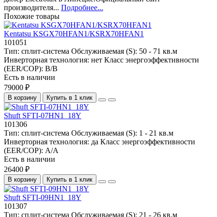
производителя...
Подробнее...
Похожие товары
Kentatsu KSGX70HFAN1/KSRX70HFAN1
101051
Тип:
сплит-система
Обслуживаемая (S):
50 - 71 кв.м
Инверторная технология:
нет
Класс энергоэффективности
(EER/COP):
B/B
Есть в наличии
79000 ₽
В корзину
Купить в 1 клик
Shuft SFTI-07HN1_18Y
101306
Тип:
сплит-система
Обслуживаемая (S):
1 - 21 кв.м
Инверторная технология:
да
Класс энергоэффективности
(EER/COP):
A/A
Есть в наличии
26400 ₽
В корзину
Купить в 1 клик
Shuft SFTI-09HN1_18Y
101307
Тип:
сплит-система
Обслуживаемая (S):
21 - 26 кв.м