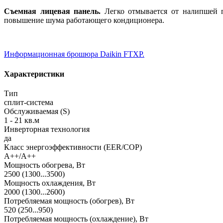
Съемная лицевая панель.
Легко отмывается от налипшей п
повышение шума работающего кондиционера.
Информационная брошюра Daikin FTXP.
Характеристики
Тип
сплит-система
Обслуживаемая (S)
1 - 21 кв.м
Инверторная технология
да
Класс энергоэффективности (EER/COP)
A++/A++
Мощность обогрева, Вт
2500 (1300...3500)
Мощность охлаждения, Вт
2000 (1300...2600)
Потребляемая мощность (обогрев), Вт
520 (250...950)
Потребляемая мощность (охлаждение), Вт