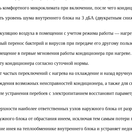
ь комфортного микроклимата при включении, после чего кондиц
ть уровень шума внутреннего блока на 3 дБА (двукратным сни
куляцию воздуха в помещении с учетом режима работы — нагре
ый перенос бактерий и вирусов при передаче его другому польз
мещение в первые мгновения работы кондиционера при нагреве.
оту кондиционера согласно суточной нормы.
 частых переключений с нагрева на охлаждение и назад вручную
ждения возможных неисправностей кондиционера, а также для сн
е устранения перебоев с электропитанием восстановит парамет
рхности наиболее ответственных узлов наружного блока от раз
жного блока от обрастания инеем, исключая тем самым потери 
е инея на теплообменнике внутреннего блока и устраняет недо