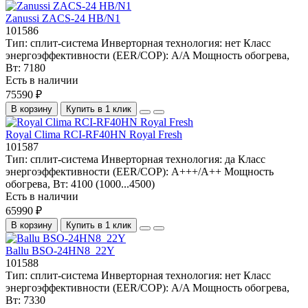
Zanussi ZACS-24 HB/N1
101586
Тип:
сплит-система
Инверторная технология:
нет
Класс
энергоэффективности (EER/COP):
A/A
Мощность обогрева,
Вт:
7180
Есть в наличии
75590 ₽
В корзину
Купить в 1 клик
Royal Clima RCI-RF40HN Royal Fresh
101587
Тип:
сплит-система
Инверторная технология:
да
Класс
энергоэффективности (EER/COP):
A+++/A++
Мощность
обогрева, Вт:
4100 (1000...4500)
Есть в наличии
65990 ₽
В корзину
Купить в 1 клик
Ballu BSO-24HN8_22Y
101588
Тип:
сплит-система
Инверторная технология:
нет
Класс
энергоэффективности (EER/COP):
A/A
Мощность обогрева,
Вт:
7330