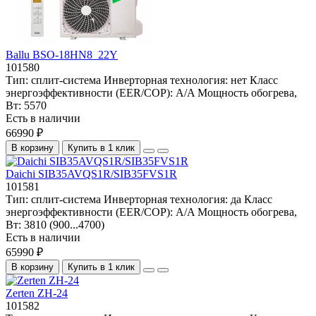
Ballu BSO-18HN8_22Y
101580
Тип:
сплит-система
Инверторная технология:
нет
Класс
энергоэффективности (EER/COP):
A/A
Мощность обогрева,
Вт:
5570
Есть в наличии
66990 ₽
В корзину
Купить в 1 клик
Daichi SIB35AVQS1R/SIB35FVS1R
101581
Тип:
сплит-система
Инверторная технология:
да
Класс
энергоэффективности (EER/COP):
A/A
Мощность обогрева,
Вт:
3810 (900...4700)
Есть в наличии
65990 ₽
В корзину
Купить в 1 клик
Zerten ZH-24
101582