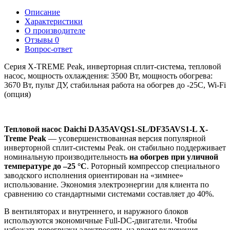
Описание
Характеристики
О производителе
Отзывы
0
Вопрос-ответ
Серия X-TREME Peak, инверторная сплит-система, тепловой
насос, мощность охлаждения: 3500 Вт, мощность обогрева:
3670 Вт, пульт ДУ, стабильная работа на обогрев до -25С, Wi-Fi
(опция)
Тепловой насос Daichi DA35AVQS1-SL/DF35AVS1-L X-
Treme Peak
— усовершенствованная версия популярной
инверторной сплит-системы Peak. он стабильно поддерживает
номинальную производительность
на обогрев при уличной
температуре до –25 °C
. Роторный компрессор специального
заводского исполнения ориентирован на «зимнее»
использование. Экономия электроэнергии для клиента по
сравнению со стандартными системами составляет до 40%.
В вентиляторах и внутреннего, и наружного блоков
используются экономичные Full-DC-двигатели. Чтобы
избежать перегрузки электросети, на время включения