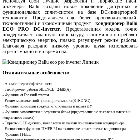
Используя свои лучшие разработки и творческие идеи,
инженеры Ballu создали новое поколение доступных и
функциональных сплит-систем на базе DC-инверторной
технологии. Представляем еще более производительный,
технологичный и экономичный продукт -
кондиционер Ballu
ECO PRO DC-Inverter
.
Представленная модель точно
поддерживает заданную температуру, экономично потребляет
электрическую энергию, плавно регулирует режим работы.
Благодаря рекордно низкому уровню шума использовать
агрегат можно и во время сна.
Отличительные особенности:
- А класс энергоэффективности
- Тихий режим работы SILENCE - 24dB(A)
- Функция ≪Горячий старт≫
- Режим максимальной производительности (STRONG)
- Функция ионизации воздуха, отключаемая в пульта ДУ
- Функция самоочистки внутреннего блока (предотвращение появления плесени и
неприятного запаха)
- Скрытый LED-дисплей, появляется на панели при включении кондиционера
- Расширенная функция TIMER 24 на включение и выключение кондиционера
- Функция I FEEL
- Управление вертикальными и горизонтальными жалюзи с пульта ДУ