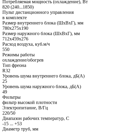
Потребляемая мощность (охлаждение), Вт
820 (240...1850)
Пульт дистанционного управления
в комплекте
Размер внутреннего блока (ШхВхГ), мм
780x275x190
Размер наружного блока (ШхВхГ), мм
712x459x276
Расход воздуха, куб.м/ч
550
Режимы работы
охлаждение/обогрев
Тип фреона
R32
Уровень шума внутреннего блока, дБ(А)
25
Уровень шума наружного блока, дБ(А)
49
Фильтры
фильтр высокой плотности
Электропитание, В/Гц
220/50
Диапазон рабочих температур, С
-15 ... +53
Диаметр труб, мм