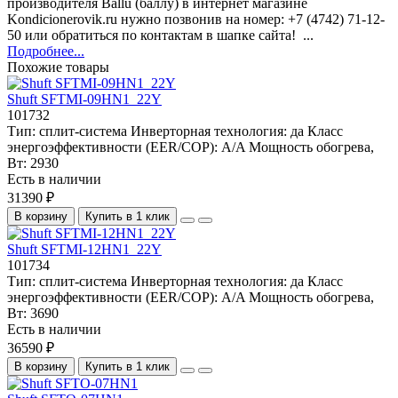
производителя Ballu (баллу) в интернет магазине
Kondicionerovik.ru нужно позвонив на номер: +7 (4742) 71-12-
50 или обратиться по контактам в шапке сайта! ...
Подробнее...
Похожие товары
Shuft SFTMI-09HN1_22Y
101732
Тип:
сплит-система
Инверторная технология:
да
Класс
энергоэффективности (EER/COP):
A/A
Мощность обогрева,
Вт:
2930
Есть в наличии
31390 ₽
В корзину
Купить в 1 клик
Shuft SFTMI-12HN1_22Y
101734
Тип:
сплит-система
Инверторная технология:
да
Класс
энергоэффективности (EER/COP):
A/A
Мощность обогрева,
Вт:
3690
Есть в наличии
36590 ₽
В корзину
Купить в 1 клик