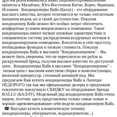
другим реализовывались инвестиционно-промышленные
проекты в Малайзии, Юго-Восточном Китае, Корее, Франции,
Испании. Кондиционеры Ballu (Баллу) - это оборудование
высокого качества, которое отличаются не только элегантным
внешним видом, но и своей доступностью. Покупая
кондиционер Ballu можно без особых затрат обеспечить
комфортные условия микроклимата в помещении. Такие
кондиционеры имеют низкие шумовые характеристики и
совершенную систему распределения воздушных потоков в
кондиционируемом помещении. Воплотили в себе простоту,
необходимые функции и низкую стоимость. Покупая
кондиционеры Ballu в магазине "Кондиционеровик" - Вы
можете быть уверенны, что не переплатили ни рубля за
раскрученный бренд, получая высокое качество по доступной
цене. Кондиционеры Ballu в магазине "Кондиционеровик" –
низкая цена с высоким качеством сборки и комплектующих,
японский компрессор, стильный внешний вид. Мы
предлагаем Вам купить кондиционеры Ballu в Липецке
НЕДОРОГО так как мы официальные дилеры и предложим
покупателю наилучшую СКИДКУ на оборудование бренда
BALLU (БАЛЛУ). Модельный ряд кондиционеров Ballu очень
широк, поэтому здесь представлены только самые новые и
хорошо зарекомендовавшие себя модели кондиционеров Ballu.
☎ Выгодно купить климатическую технику
(кондиционеры, обогреватели, водонагреватели...)